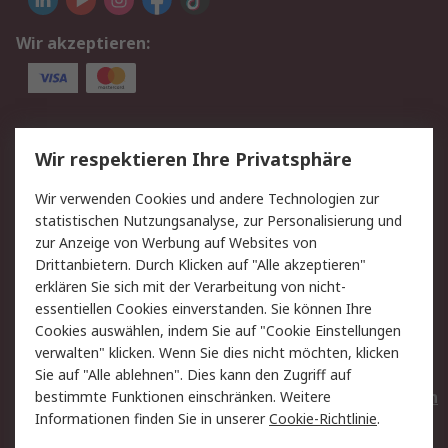
Wir akzeptieren:
Service
Wir respektieren Ihre Privatsphäre
Value Added Services
Lieferlösungen
Wir verwenden Cookies und andere Technologien zur
Rücksendungen
Kontakt
statistischen Nutzungsanalyse, zur Personalisierung und
Hilfe
Privatkunden
zur Anzeige von Werbung auf Websites von
Drittanbietern. Durch Klicken auf "Alle akzeptieren"
Rechtliches
erklären Sie sich mit der Verarbeitung von nicht-
essentiellen Cookies einverstanden. Sie können Ihre
AGB
Datenschutz
Cookies auswählen, indem Sie auf "Cookie Einstellungen
Cookie-Richtlinie
Zahlungsbedingungen
verwalten" klicken. Wenn Sie dies nicht möchten, klicken
Copyright/Impressum
Entsorgung
Sie auf "Alle ablehnen". Dies kann den Zugriff auf
Elektrogeräte/Batterien
bestimmte Funktionen einschränken. Weitere
Informationen finden Sie in unserer
Cookie-Richtlinie
.
Über RS