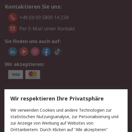
Kontaktieren Sie uns:
+49 (0) 69 5800 14 234
Per E-Mail unter Kontakt
Sie finden uns auch auf:
Wir akzeptieren:
Service
Wir respektieren Ihre Privatsphäre
Value Added Services
Lieferlösungen
Wir verwenden Cookies und andere Technologien zur
Rücksendungen
Kontakt
statistischen Nutzungsanalyse, zur Personalisierung und
Hilfe
Privatkunden
zur Anzeige von Werbung auf Websites von
Drittanbietern. Durch Klicken auf "Alle akzeptieren"