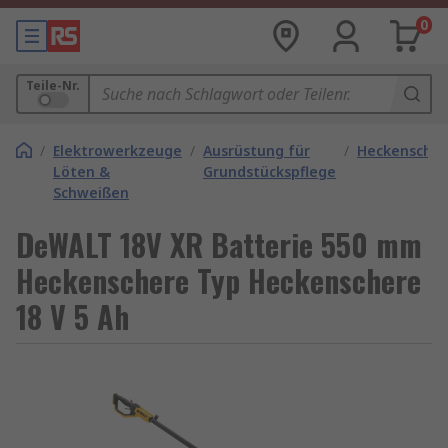
0
Teile-Nr.
/
Elektrowerkzeuge
/
Ausrüstung für
/
Heckensche
Löten &
Grundstückspflege
Schweißen
DeWALT 18V XR Batterie 550 mm
Heckenschere Typ Heckenschere
18 V 5 Ah