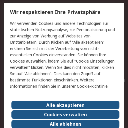
Service
Wir respektieren Ihre Privatsphäre
Value Added Services
Lieferlösungen
Wir verwenden Cookies und andere Technologien zur
Rücksendungen
Kontakt
statistischen Nutzungsanalyse, zur Personalisierung und
Hilfe
Privatkunden
zur Anzeige von Werbung auf Websites von
Drittanbietern. Durch Klicken auf "Alle akzeptieren"
Rechtliches
erklären Sie sich mit der Verarbeitung von nicht-
essentiellen Cookies einverstanden. Sie können Ihre
AGB
Datenschutz
Cookies auswählen, indem Sie auf "Cookie Einstellungen
Cookie-Richtlinie
Zahlungsbedingungen
verwalten" klicken. Wenn Sie dies nicht möchten, klicken
Copyright/Impressum
Entsorgung
Sie auf "Alle ablehnen". Dies kann den Zugriff auf
Elektrogeräte/Batterien
bestimmte Funktionen einschränken. Weitere
Informationen finden Sie in unserer
Cookie-Richtlinie
.
Über RS
Alle akzeptieren
Unternehmen
RS weltweit
Karriere bei RS
Nachhaltigkeit
Cookies verwalten
Qualität/Umwelt/Zertifikate
Presse-Center
Alle ablehnen