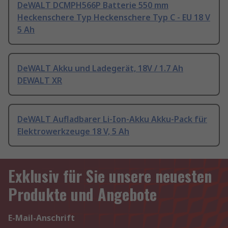
DeWALT DCMPH566P Batterie 550 mm
Heckenschere Typ Heckenschere Typ C - EU 18 V
5 Ah
DeWALT Akku und Ladegerät, 18V / 1.7 Ah
DEWALT XR
DeWALT Aufladbarer Li-Ion-Akku Akku-Pack für
Elektrowerkzeuge 18 V, 5 Ah
Exklusiv für Sie unsere neuesten
Produkte und Angebote
E-Mail-Anschrift