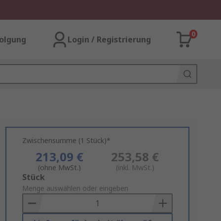
0
olgung
Login / Registrierung
Zwischensumme (1 Stück)*
213,09 €
253,58 €
(ohne MwSt.)
(inkl. MwSt.)
Add
Stück
to
Menge auswählen oder eingeben
Basket