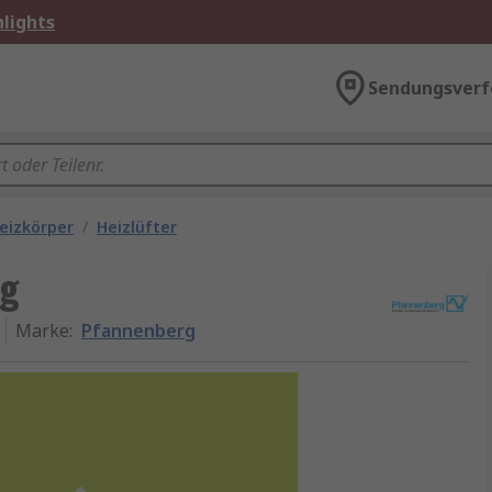
lights
Sendungsverf
eizkörper
/
Heizlüfter
ng
Marke
:
Pfannenberg