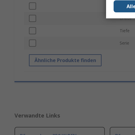
All
Höhe
Breite
Tiefe
Serie
Ähnliche Produkte finden
Verwandte Links