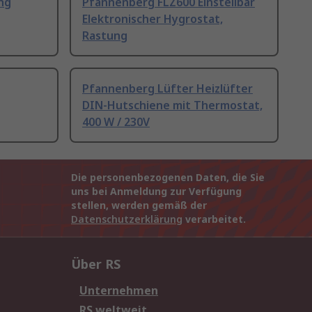
ng
Pfannenberg FLZ600 Einstellbar
Elektronischer Hygrostat,
Rastung
Pfannenberg Lüfter Heizlüfter
DIN-Hutschiene mit Thermostat,
400 W / 230V
Die personenbezogenen Daten, die Sie
uns bei Anmeldung zur Verfügung
stellen, werden gemäß der
Datenschutzerklärung
verarbeitet.
Über RS
Unternehmen
RS weltweit