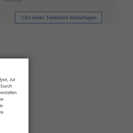
*Richtpreis
Zu einer Teileliste hinzufügen
yse, zur
 Durch
entiellen
ie
le
re