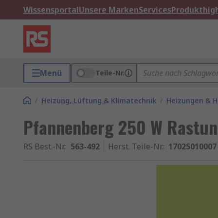
Wissensportal
Unsere Marken
Services
Produkthigh
Menü
Teile-Nr.
/
Heizung, Lüftung & Klimatechnik
/
Heizungen & H
Pfannenberg 250 W Rastu
RS Best.-Nr.
:
563-492
Herst. Teile-Nr.
:
17025010007