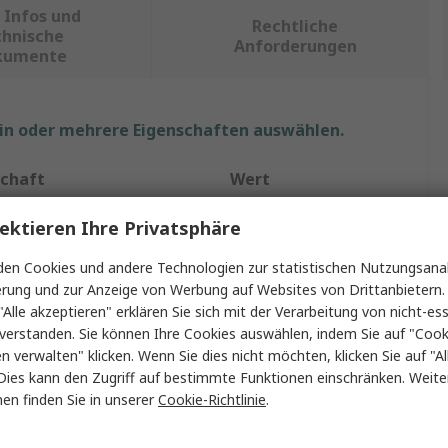
 Infos und
Rechtliche
chnische
Anforderungen
kumente
ein oder mehrere Eigenschaften auswählen.
schaft
Wert
Pfannenberg
ektieren Ihre Privatsphäre
 Typ
Heizlüfter
en Cookies und andere Technologien zur statistischen Nutzungsanal
erung und zur Anzeige von Werbung auf Websites von Drittanbietern.
sleistung max.
250W
"Alle akzeptieren" erklären Sie sich mit der Verarbeitung von nicht-ess
verstanden. Sie können Ihre Cookies auswählen, indem Sie auf "Cook
ng
230V
en verwalten" klicken. Wenn Sie dies nicht möchten, klicken Sie auf "Al
Dies kann den Zugriff auf bestimmte Funktionen einschränken. Weite
eart
Rastung
en finden Sie in unserer
Cookie-Richtlinie
.
chsatz
61m³/h