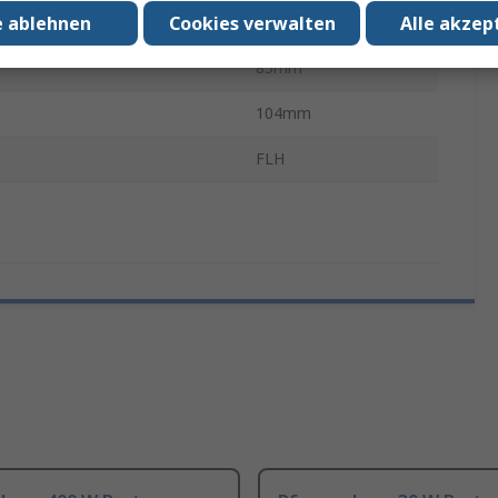
e ablehnen
Cookies verwalten
Alle akzep
186.5mm
85mm
104mm
FLH