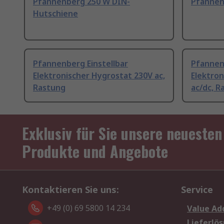
Pfannenberg 250 W DIN-
Pfannen
Hutschiene
Pfannenberg Einstellbar
Pfannen
Elektronischer Hygrostat 230V ac,
Elektron
Rastung
ac/dc, R
Exklusiv für Sie unsere neuesten
Produkte und Angebote
Kontaktieren Sie uns:
Service
+49 (0) 69 5800 14 234
Value Ad
Lieferlö