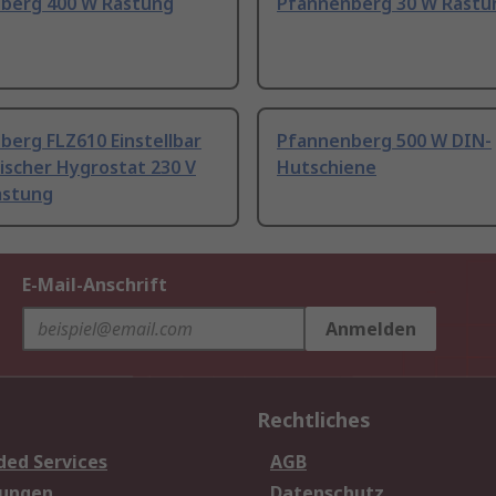
berg 400 W Rastung
Pfannenberg 30 W Rastu
berg FLZ610 Einstellbar
Pfannenberg 500 W DIN-
ischer Hygrostat 230 V
Hutschiene
astung
E-Mail-Anschrift
Anmelden
Rechtliches
ded Services
AGB
sungen
Datenschutz