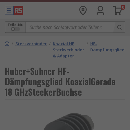
0
Teile-Nr.
/
Steckverbinder
/
Koaxial HF
/
HF-
Steckverbinder
Dämpfungsglieder
& Adapter
Huber+Suhner HF-
Dämpfungsglied KoaxialGerade
18 GHzSteckerBuchse