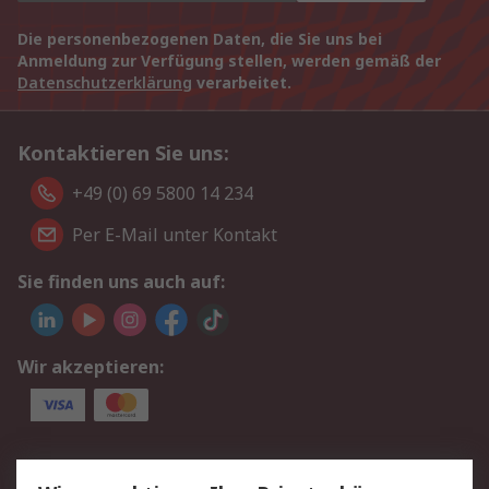
Die personenbezogenen Daten, die Sie uns bei
Anmeldung zur Verfügung stellen, werden gemäß der
Datenschutzerklärung
verarbeitet.
Kontaktieren Sie uns:
+49 (0) 69 5800 14 234
Per E-Mail unter Kontakt
Sie finden uns auch auf:
Wir akzeptieren:
Service