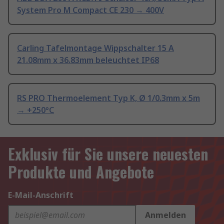
System Pro M Compact CE 230 → 400V
Carling Tafelmontage Wippschalter 15 A
21.08mm x 36.83mm beleuchtet IP68
RS PRO Thermoelement Typ K, Ø 1/0.3mm x 5m
→ +250°C
Exklusiv für Sie unsere neuesten
Produkte und Angebote
E-Mail-Anschrift
Anmelden