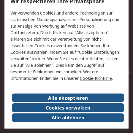
Wir respektieren Ihre Privatsphäre
Value Added Services
Lieferlösungen
Wir verwenden Cookies und andere Technologien zur
Rücksendungen
Kontakt
statistischen Nutzungsanalyse, zur Personalisierung und
Hilfe
Privatkunden
zur Anzeige von Werbung auf Websites von
Drittanbietern. Durch Klicken auf "Alle akzeptieren"
Rechtliches
erklären Sie sich mit der Verarbeitung von nicht-
essentiellen Cookies einverstanden. Sie können Ihre
AGB
Datenschutz
Cookies auswählen, indem Sie auf "Cookie Einstellungen
Cookie-Richtlinie
Zahlungsbedingungen
verwalten" klicken. Wenn Sie dies nicht möchten, klicken
Copyright/Impressum
Entsorgung
Sie auf "Alle ablehnen". Dies kann den Zugriff auf
Elektrogeräte/Batterien
bestimmte Funktionen einschränken. Weitere
Informationen finden Sie in unserer
Cookie-Richtlinie
.
Über RS
Alle akzeptieren
Unternehmen
RS weltweit
Karriere bei RS
Nachhaltigkeit
Cookies verwalten
Qualität/Umwelt/Zertifikate
Presse-Center
Alle ablehnen
Event-Center