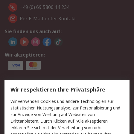
+49 (0) 69 5800 14 234
Per E-Mail unter Kontakt
Sie finden uns auch auf:
Wir akzeptieren:
Service
Wir respektieren Ihre Privatsphäre
Value Added Services
Lieferlösungen
Wir verwenden Cookies und andere Technologien zur
Rücksendungen
Kontakt
statistischen Nutzungsanalyse, zur Personalisierung und
Hilfe
Privatkunden
zur Anzeige von Werbung auf Websites von
Drittanbietern. Durch Klicken auf "Alle akzeptieren"
Rechtliches
erklären Sie sich mit der Verarbeitung von nicht-