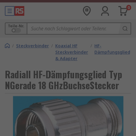
0
Teile-Nr.
/
Steckverbinder
/
Koaxial HF
/
HF-
Steckverbinder
Dämpfungsglieder
& Adapter
Radiall HF-Dämpfungsglied Typ
NGerade 18 GHzBuchseStecker