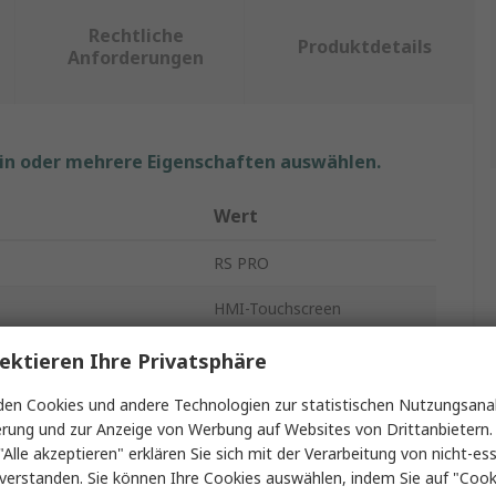
Rechtliche
Produktdetails
Anforderungen
ein oder mehrere Eigenschaften auswählen.
Wert
RS PRO
HMI-Touchscreen
TFT-LCD
ektieren Ihre Privatsphäre
g
800 x 480 pixel
en Cookies und andere Technologien zur statistischen Nutzungsanal
erung und zur Anzeige von Werbung auf Websites von Drittanbietern.
hlüsse
5
"Alle akzeptieren" erklären Sie sich mit der Verarbeitung von nicht-ess
verstanden. Sie können Ihre Cookies auswählen, indem Sie auf "Cook
tur min.
-10°C