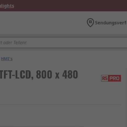
lights
Sendungsverf
HMI's
TFT-LCD, 800 x 480