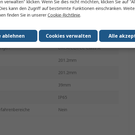
en verwalten" klicken. Wenn Sie dies nicht möchten, klicken Sie auf "Al
Dies kann den Zugriff auf bestimmte Funktionen einschränken. Weite
uchtung
Ja
en finden Sie in unserer
Cookie-Richtlinie
.
ebstemperatur
55°C
e ablehnen
Cookies verwalten
Alle akzep
7Zoll
ungen
UKCA/CE/FCC Class A
201.2mm
201.2mm
39mm
IP65
efahrenbereiche
Nein