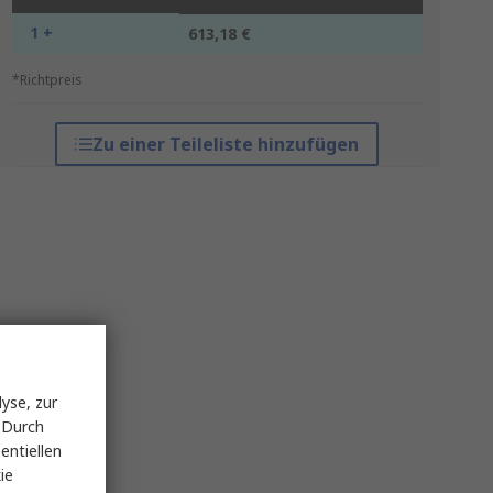
1 +
613,18 €
*Richtpreis
Zu einer Teileliste hinzufügen
yse, zur
 Durch
entiellen
ie