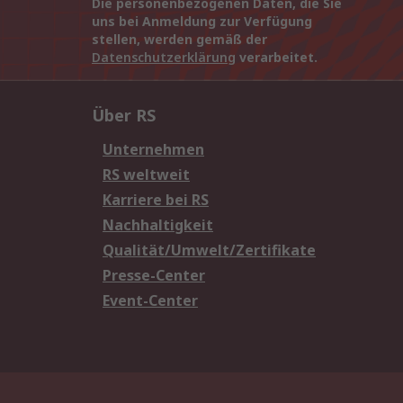
Die personenbezogenen Daten, die Sie
uns bei Anmeldung zur Verfügung
stellen, werden gemäß der
Datenschutzerklärung
verarbeitet.
Über RS
Unternehmen
RS weltweit
Karriere bei RS
Nachhaltigkeit
Qualität/Umwelt/Zertifikate
Presse-Center
Event-Center