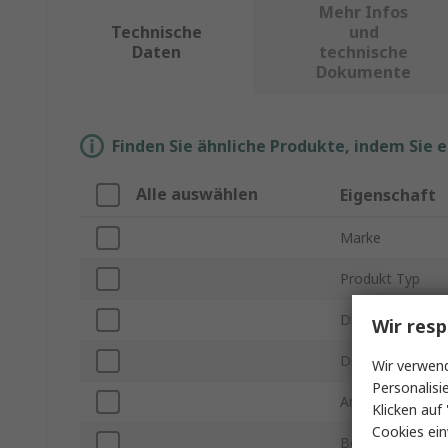
Mehr Infos
Technische
und
Daten
technische
Dokumente
Finden Sie ähnliche Produkte, indem Sie 
Alle auswählen
Eigenschaft
Marke
Produkt Typ
Displaytyp
Wir resp
Displayauflösun
Wir verwend
Personalisi
Anzahl der Ansc
Klicken auf 
Cookies ein
Betriebstempera