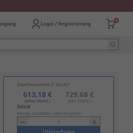
0
olgung
Login / Registrierung
Zwischensumme (1 Stück)*
613,18 €
729,68 €
(ohne MwSt.)
(inkl. MwSt.)
Add
Stück
to
Menge auswählen oder eingeben
Basket
Hinzufügen