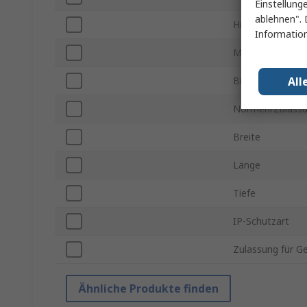
Einstellung
ablehnen". 
Hintergrundbele
Information
Maximale Betri
All
Bilddiagonale
Normen/Zulass
Breite
Länge
Tiefe
IP-Schutzart
Zulassung für G
Ähnliche Produkte finden