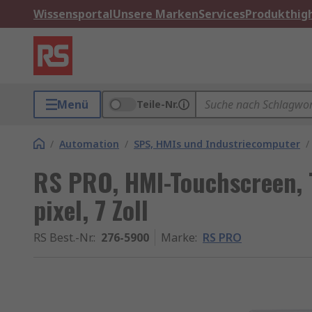
Wissensportal
Unsere Marken
Services
Produkthigh
Menü
Teile-Nr.
/
Automation
/
SPS, HMIs und Industriecomputer
/
RS PRO, HMI-Touchscreen, 
pixel, 7 Zoll
RS Best.-Nr.
:
276-5900
Marke
:
RS PRO