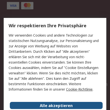
Service
Wir respektieren Ihre Privatsphäre
Value Added Services
Lieferlösungen
Wir verwenden Cookies und andere Technologien zur
Rücksendungen
Kontakt
statistischen Nutzungsanalyse, zur Personalisierung und
Hilfe
Privatkunden
zur Anzeige von Werbung auf Websites von
Drittanbietern. Durch Klicken auf "Alle akzeptieren"
Rechtliches
erklären Sie sich mit der Verarbeitung von nicht-
essentiellen Cookies einverstanden. Sie können Ihre
AGB
Datenschutz
Cookies auswählen, indem Sie auf "Cookie Einstellungen
Cookie-Richtlinie
Zahlungsbedingungen
verwalten" klicken. Wenn Sie dies nicht möchten, klicken
Copyright/Impressum
Entsorgung
Sie auf "Alle ablehnen". Dies kann den Zugriff auf
Elektrogeräte/Batterien
bestimmte Funktionen einschränken. Weitere
Informationen finden Sie in unserer
Cookie-Richtlinie
.
Über RS
Alle akzeptieren
Unternehmen
RS weltweit