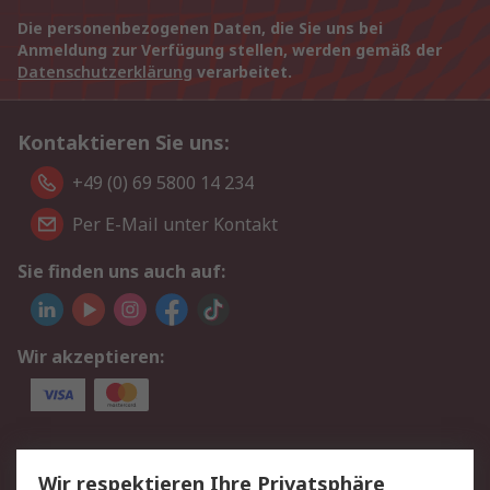
Die personenbezogenen Daten, die Sie uns bei
Anmeldung zur Verfügung stellen, werden gemäß der
Datenschutzerklärung
verarbeitet.
Kontaktieren Sie uns:
+49 (0) 69 5800 14 234
Per E-Mail unter Kontakt
Sie finden uns auch auf:
Wir akzeptieren:
Service
Wir respektieren Ihre Privatsphäre