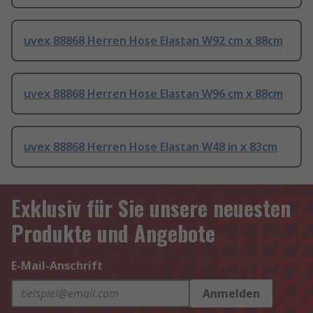
uvex 88868 Herren Hose Elastan W92 cm x 88cm
uvex 88868 Herren Hose Elastan W96 cm x 88cm
uvex 88868 Herren Hose Elastan W48 in x 83cm
Exklusiv für Sie unsere neuesten
Produkte und Angebote
E-Mail-Anschrift
Anmelden