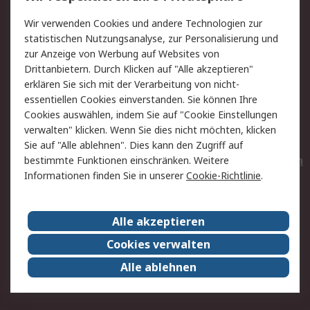
Value Added Services
Lieferlösungen
Wir verwenden Cookies und andere Technologien zur
Rücksendungen
Kontakt
statistischen Nutzungsanalyse, zur Personalisierung und
Hilfe
Privatkunden
zur Anzeige von Werbung auf Websites von
Drittanbietern. Durch Klicken auf "Alle akzeptieren"
Rechtliches
erklären Sie sich mit der Verarbeitung von nicht-
essentiellen Cookies einverstanden. Sie können Ihre
AGB
Datenschutz
Cookies auswählen, indem Sie auf "Cookie Einstellungen
Cookie-Richtlinie
Zahlungsbedingungen
verwalten" klicken. Wenn Sie dies nicht möchten, klicken
Copyright/Impressum
Entsorgung
Sie auf "Alle ablehnen". Dies kann den Zugriff auf
Elektrogeräte/Batterien
bestimmte Funktionen einschränken. Weitere
Informationen finden Sie in unserer
Cookie-Richtlinie
.
Über RS
Alle akzeptieren
Unternehmen
RS weltweit
Karriere bei RS
Nachhaltigkeit
Cookies verwalten
Qualität/Umwelt/Zertifikate
Presse-Center
Alle ablehnen
Event-Center