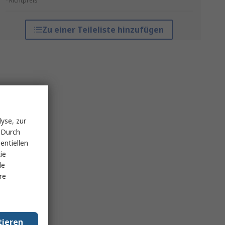
*Richtpreis
Zu einer Teileliste hinzufügen
yse, zur
 Durch
entiellen
ie
le
re
tieren