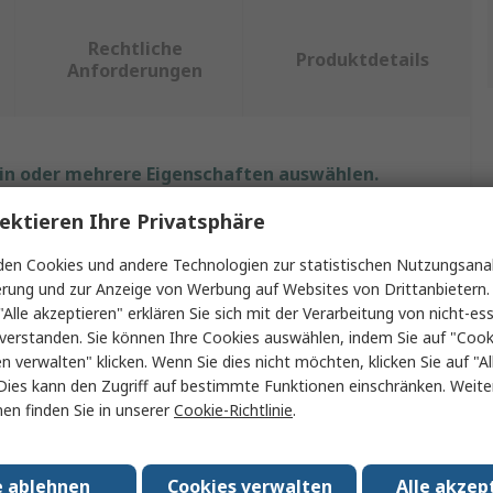
Rechtliche
Produktdetails
Anforderungen
ein oder mehrere Eigenschaften auswählen.
ektieren Ihre Privatsphäre
Wert
en Cookies und andere Technologien zur statistischen Nutzungsanal
Johnson Electric
erung und zur Anzeige von Werbung auf Websites von Drittanbietern.
"Alle akzeptieren" erklären Sie sich mit der Verarbeitung von nicht-ess
Linearer Magnetschalter
verstanden. Sie können Ihre Cookies auswählen, indem Sie auf "Cook
en verwalten" klicken. Wenn Sie dies nicht möchten, klicken Sie auf "Al
Ziehen
Dies kann den Zugriff auf bestimmte Funktionen einschränken. Weite
en finden Sie in unserer
Cookie-Richtlinie
.
etriebszyklus
50%
e Dauerbetätigt
6W
e ablehnen
Cookies verwalten
Alle akzep