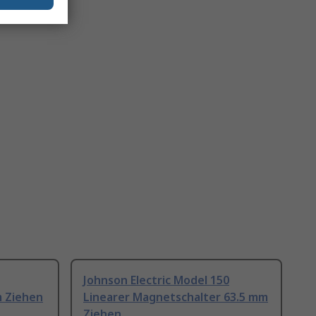
Johnson Electric Model 150
m Ziehen
Linearer Magnetschalter 63.5 mm
Ziehen