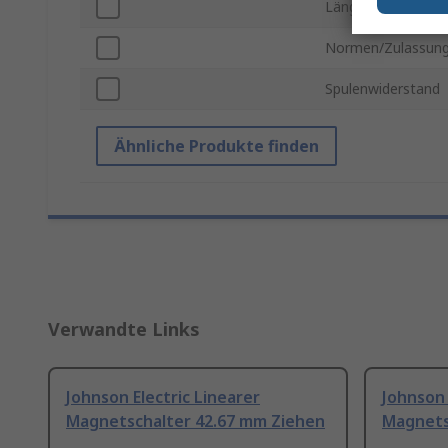
Länge
Normen/Zulassun
Spulenwiderstand
Ähnliche Produkte finden
Verwandte Links
Johnson Electric Linearer
Johnson 
Magnetschalter 42.67 mm Ziehen
Magnets