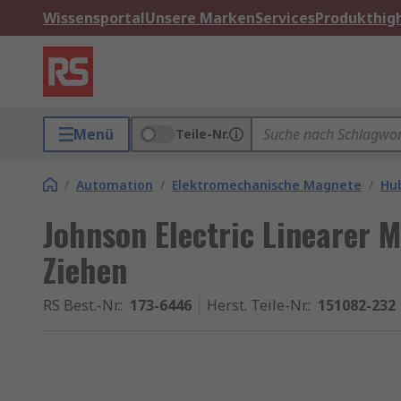
Wissensportal
Unsere Marken
Services
Produkthigh
Menü
Teile-Nr.
/
Automation
/
Elektromechanische Magnete
/
Hu
Johnson Electric Linearer 
Ziehen
RS Best.-Nr.
:
173-6446
Herst. Teile-Nr.
:
151082-232