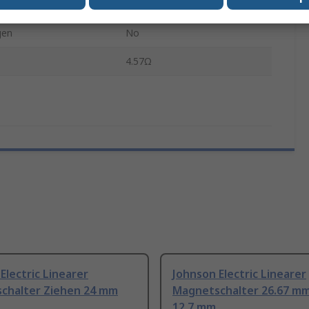
15.75mm
gen
No
4.57Ω
Electric Linearer
Johnson Electric Linearer
chalter Ziehen 24 mm
Magnetschalter 26.67 m
12.7 mm