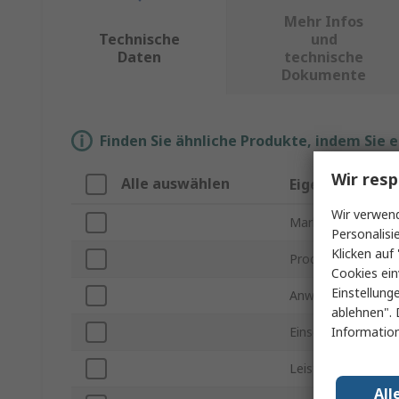
Mehr Infos
Technische
und
Daten
technische
Dokumente
Finden Sie ähnliche Produkte, indem Sie 
Wir resp
Alle auswählen
Eigenschaft
Wir verwend
Marke
Personalisi
Klicken auf 
Produkt Typ
Cookies ein
Einstellung
Anwendung
ablehnen". 
Information
Einschaltdauer / B
Leistungsaufnahm
All