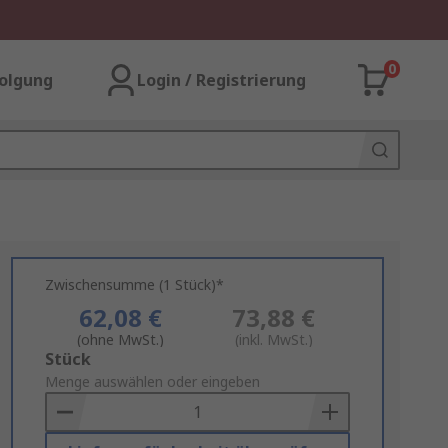
0
olgung
Login / Registrierung
Zwischensumme (1 Stück)*
62,08 €
73,88 €
(ohne MwSt.)
(inkl. MwSt.)
Add
Stück
to
Menge auswählen oder eingeben
Basket