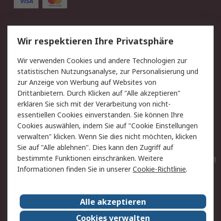
Service
Wir respektieren Ihre Privatsphäre
Value Added Services
Lieferlösungen
Wir verwenden Cookies und andere Technologien zur
Rücksendungen
Kontakt
statistischen Nutzungsanalyse, zur Personalisierung und
Hilfe
Privatkunden
zur Anzeige von Werbung auf Websites von
Drittanbietern. Durch Klicken auf "Alle akzeptieren"
Rechtliches
erklären Sie sich mit der Verarbeitung von nicht-
essentiellen Cookies einverstanden. Sie können Ihre
AGB
Datenschutz
Cookies auswählen, indem Sie auf "Cookie Einstellungen
Cookie-Richtlinie
Zahlungsbedingungen
verwalten" klicken. Wenn Sie dies nicht möchten, klicken
Copyright/Impressum
Entsorgung
Sie auf "Alle ablehnen". Dies kann den Zugriff auf
Elektrogeräte/Batterien
bestimmte Funktionen einschränken. Weitere
Informationen finden Sie in unserer
Cookie-Richtlinie
.
Über RS
Alle akzeptieren
Unternehmen
RS weltweit
Karriere bei RS
Nachhaltigkeit
Cookies verwalten