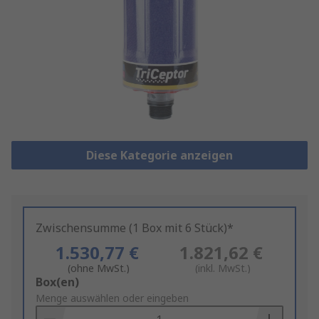
Diese Kategorie anzeigen
Zwischensumme (1 Box mit 6 Stück)*
1.530,77 €
1.821,62 €
(ohne MwSt.)
(inkl. MwSt.)
Add
Box(en)
to
Menge auswählen oder eingeben
Basket