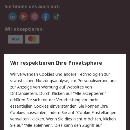
Sie finden uns auch auf:
Wir akzeptieren:
Service
Wir respektieren Ihre Privatsphäre
Value Added Services
Lieferlösungen
Wir verwenden Cookies und andere Technologien zur
Rücksendungen
Kontakt
statistischen Nutzungsanalyse, zur Personalisierung und
Hilfe
Privatkunden
zur Anzeige von Werbung auf Websites von
Drittanbietern. Durch Klicken auf "Alle akzeptieren"
Rechtliches
erklären Sie sich mit der Verarbeitung von nicht-
essentiellen Cookies einverstanden. Sie können Ihre
AGB
Datenschutz
Cookies auswählen, indem Sie auf "Cookie Einstellungen
Cookie-Richtlinie
Zahlungsbedingungen
verwalten" klicken. Wenn Sie dies nicht möchten, klicken
Copyright/Impressum
Entsorgung
Sie auf "Alle ablehnen". Dies kann den Zugriff auf