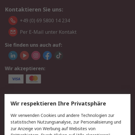
Kontaktieren Sie uns:
+49 (0) 69 5800 14 234
Per E-Mail unter Kontakt
Sie finden uns auch auf:
Wir akzeptieren:
Service
Wir respektieren Ihre Privatsphäre
Value Added Services
Lieferlösungen
Wir verwenden Cookies und andere Technologien zur
Rücksendungen
Kontakt
statistischen Nutzungsanalyse, zur Personalisierung und
Hilfe
Privatkunden
zur Anzeige von Werbung auf Websites von