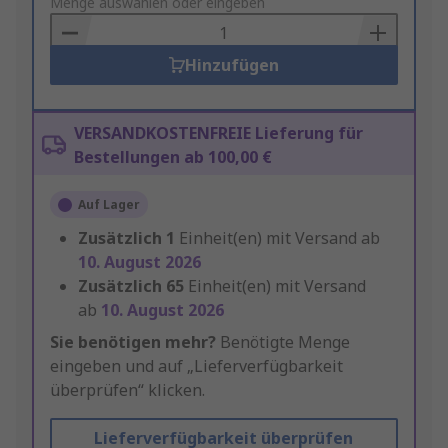
to
Menge auswählen oder eingeben
Basket
Hinzufügen
VERSANDKOSTENFREIE Lieferung für
Bestellungen ab 100,00 €
Auf Lager
Zusätzlich
1
Einheit(en) mit Versand ab
10. August 2026
Zusätzlich
65
Einheit(en) mit Versand
ab
10. August 2026
Sie benötigen mehr?
Benötigte Menge
eingeben und auf „Lieferverfügbarkeit
überprüfen“ klicken.
Lieferverfügbarkeit überprüfen