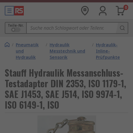
0
Teile-Nr.
/
Pneumatik
/
Hydraulik
/
Hydraulik-
und
Messtechnik und
Inline-
Hydraulik
Sensorik
Prüfpunkte
Stauff Hydraulik Messanschluss-
Testadapter DIN 2353, ISO 1179-1,
SAE J1453, SAE J514, ISO 9974-1,
ISO 6149-1, ISO