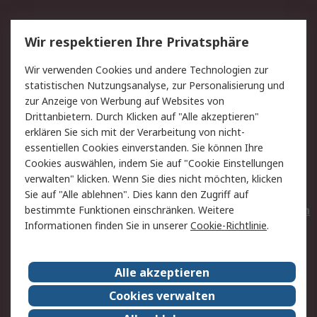
Service
Wir respektieren Ihre Privatsphäre
Value Added Services
Lieferlösungen
Wir verwenden Cookies und andere Technologien zur
Rücksendungen
Kontakt
statistischen Nutzungsanalyse, zur Personalisierung und
Hilfe
Privatkunden
zur Anzeige von Werbung auf Websites von
Drittanbietern. Durch Klicken auf "Alle akzeptieren"
Rechtliches
erklären Sie sich mit der Verarbeitung von nicht-
essentiellen Cookies einverstanden. Sie können Ihre
AGB
Datenschutz
Cookies auswählen, indem Sie auf "Cookie Einstellungen
Cookie-Richtlinie
Zahlungsbedingungen
verwalten" klicken. Wenn Sie dies nicht möchten, klicken
Copyright/Impressum
Entsorgung
Sie auf "Alle ablehnen". Dies kann den Zugriff auf
Elektrogeräte/Batterien
bestimmte Funktionen einschränken. Weitere
Informationen finden Sie in unserer
Cookie-Richtlinie
.
Über RS
Alle akzeptieren
Unternehmen
RS weltweit
Karriere bei RS
Nachhaltigkeit
Cookies verwalten
Qualität/Umwelt/Zertifikate
Presse-Center