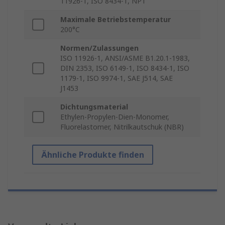
11926-1, ISO 8434-1, NPT
Maximale Betriebstemperatur
200°C
Normen/Zulassungen
ISO 11926-1, ANSI/ASME B1.20.1-1983,
DIN 2353, ISO 6149-1, ISO 8434-1, ISO
1179-1, ISO 9974-1, SAE J514, SAE
J1453
Dichtungsmaterial
Ethylen-Propylen-Dien-Monomer,
Fluorelastomer, Nitrilkautschuk (NBR)
Ähnliche Produkte finden