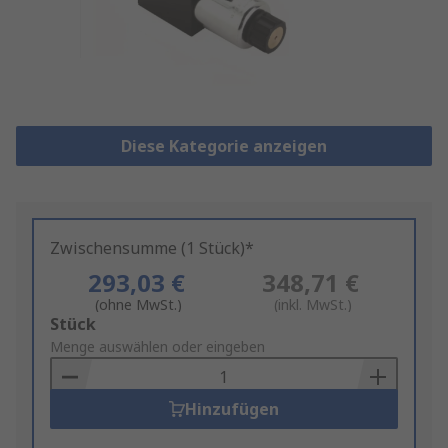
Diese Kategorie anzeigen
Zwischensumme (1 Stück)*
293,03 €
348,71 €
(ohne MwSt.)
(inkl. MwSt.)
Add
Stück
to
Menge auswählen oder eingeben
Basket
Hinzufügen