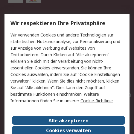
Service
Wir respektieren Ihre Privatsphäre
Value Added Services
Lieferlösungen
Wir verwenden Cookies und andere Technologien zur
Rücksendungen
Kontakt
statistischen Nutzungsanalyse, zur Personalisierung und
Hilfe
Privatkunden
zur Anzeige von Werbung auf Websites von
Drittanbietern. Durch Klicken auf "Alle akzeptieren"
Rechtliches
erklären Sie sich mit der Verarbeitung von nicht-
essentiellen Cookies einverstanden. Sie können Ihre
AGB
Datenschutz
Cookies auswählen, indem Sie auf "Cookie Einstellungen
Cookie-Richtlinie
Zahlungsbedingungen
verwalten" klicken. Wenn Sie dies nicht möchten, klicken
Copyright/Impressum
Entsorgung
Sie auf "Alle ablehnen". Dies kann den Zugriff auf
Elektrogeräte/Batterien
bestimmte Funktionen einschränken. Weitere
Informationen finden Sie in unserer
Cookie-Richtlinie
.
Über RS
Alle akzeptieren
Unternehmen
RS weltweit
Karriere bei RS
Nachhaltigkeit
Cookies verwalten