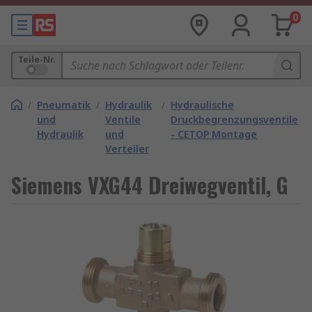
0
Teile-Nr.
/
Pneumatik
/
Hydraulik
/
Hydraulische
und
Ventile
Druckbegrenzungsventile
Hydraulik
und
- CETOP Montage
Verteiler
Siemens VXG44 Dreiwegventil, G