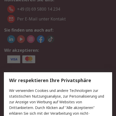
+49 (0) 69 5800 14 234
Per E-Mail unter Kontakt
Sie finden uns auch auf:
Wir akzeptieren:
Service
Wir respektieren Ihre Privatsphäre
Value Added Services
Lieferlösungen
Wir verwenden Cookies und andere Technologien zur
Rücksendungen
Kontakt
statistischen Nutzungsanalyse, zur Personalisierung und
Hilfe
Privatkunden
zur Anzeige von Werbung auf Websites von
Drittanbietern. Durch Klicken auf "Alle akzeptieren"
Rechtliches
erklären Sie sich mit der Verarbeitung von nicht-