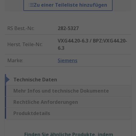
Zu einer Teileliste hinzufügen
RS Best.-Nr.
:
282-5327
VXG44.20-6.3 / BPZ:VXG44.20-
Herst. Teile-Nr.
:
6.3
Marke
:
Siemens
Technische Daten
Mehr Infos und technische Dokumente
Rechtliche Anforderungen
Produktdetails
Finden Sie ähnliche Produkte, indem