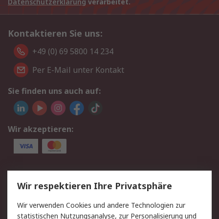
Datenschutzerklärung
verarbeitet.
Kontaktieren Sie uns:
+49 (0) 69 5800 14 234
Per E-Mail unter Kontakt
Sie finden uns auch auf:
Wir akzeptieren:
Service
Wir respektieren Ihre Privatsphäre
Value Added Services
Lieferlösungen
Wir verwenden Cookies und andere Technologien zur
Rücksendungen
Kontakt
statistischen Nutzungsanalyse, zur Personalisierung und