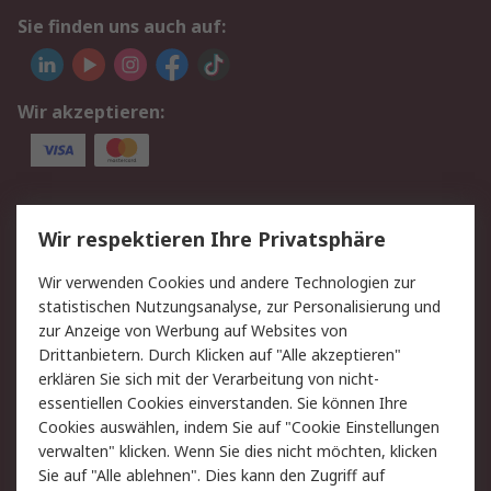
Sie finden uns auch auf:
Wir akzeptieren:
Service
Wir respektieren Ihre Privatsphäre
Value Added Services
Lieferlösungen
Wir verwenden Cookies und andere Technologien zur
Rücksendungen
Kontakt
statistischen Nutzungsanalyse, zur Personalisierung und
Hilfe
Privatkunden
zur Anzeige von Werbung auf Websites von
Drittanbietern. Durch Klicken auf "Alle akzeptieren"
Rechtliches
erklären Sie sich mit der Verarbeitung von nicht-
essentiellen Cookies einverstanden. Sie können Ihre
AGB
Datenschutz
Cookies auswählen, indem Sie auf "Cookie Einstellungen
Cookie-Richtlinie
Zahlungsbedingungen
verwalten" klicken. Wenn Sie dies nicht möchten, klicken
Copyright/Impressum
Entsorgung
Sie auf "Alle ablehnen". Dies kann den Zugriff auf