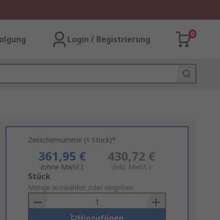
0
olgung
Login / Registrierung
Zwischensumme (1 Stück)*
361,95 €
430,72 €
(ohne MwSt.)
(inkl. MwSt.)
Add
Stück
to
Menge auswählen oder eingeben
Basket
Hinzufügen