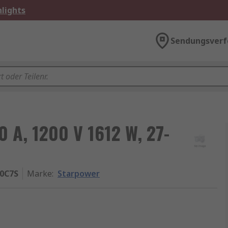
lights
Sendungsverf
 A, 1200 V 1612 W, 27-
0C7S
Marke
:
Starpower