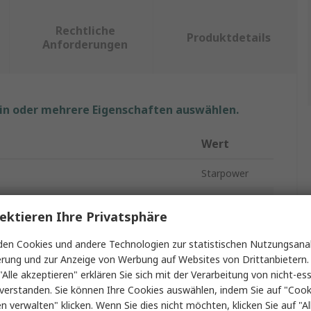
Rechtliche
Produktdetails
Anforderungen
ein oder mehrere Eigenschaften auswählen.
Wert
Starpower
icher Kollektorstrom Ic
300A
ektieren Ihre Privatsphäre
IGBT-Modul
en Cookies und andere Technologien zur statistischen Nutzungsanal
annung max. Vceo
1200V
erung und zur Anzeige von Werbung auf Websites von Drittanbietern.
"Alle akzeptieren" erklären Sie sich mit der Verarbeitung von nicht-ess
n
6
verstanden. Sie können Ihre Cookies auswählen, indem Sie auf "Cook
en verwalten" klicken. Wenn Sie dies nicht möchten, klicken Sie auf "Al