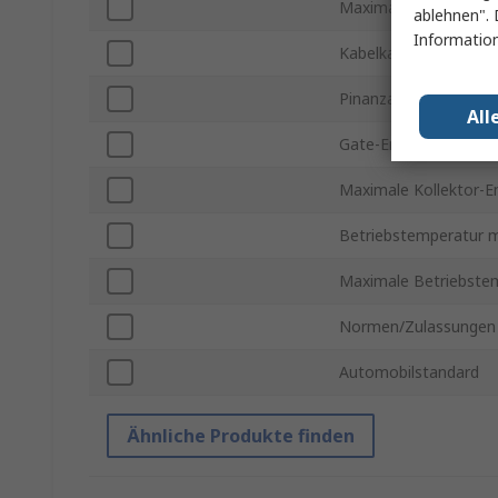
Maximale Verlustleis
ablehnen". 
Information
Kabelkanaltyp
Pinanzahl
All
Gate-Emitter-Spannu
Maximale Kollektor-E
Betriebstemperatur m
Maximale Betriebste
Normen/Zulassungen
Automobilstandard
Ähnliche Produkte finden