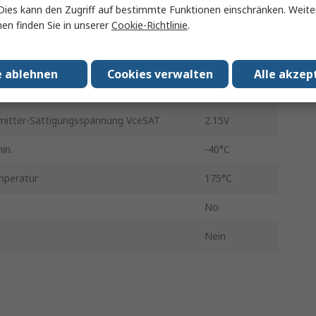
tung Pd
1612W
Dies kann den Zugriff auf bestimmte Funktionen einschränken. Weite
en finden Sie in unserer
Cookie-Richtlinie
.
N
27
e ablehnen
Cookies verwalten
Alle akzep
ng max. VGEO
±20 V
mitter-Sättigungsspannung VceSAT
2.15V
in.
-40°C
mperatur
175°C
No
Nein