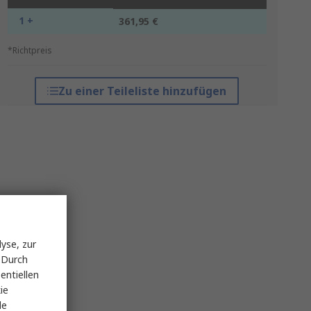
1 +
361,95 €
*Richtpreis
Zu einer Teileliste hinzufügen
yse, zur
 Durch
entiellen
ie
le