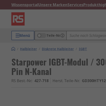
Wissensportal
Unsere Marken
Services
Produkthigh
Menü
Teile-Nr.
/
Halbleiter
/
Diskrete Halbleiter
/
IGBT
Starpower IGBT-Modul / 300
Pin N-Kanal
RS Best.-Nr.
:
427-718
Herst. Teile-Nr.
:
GD300HTY12