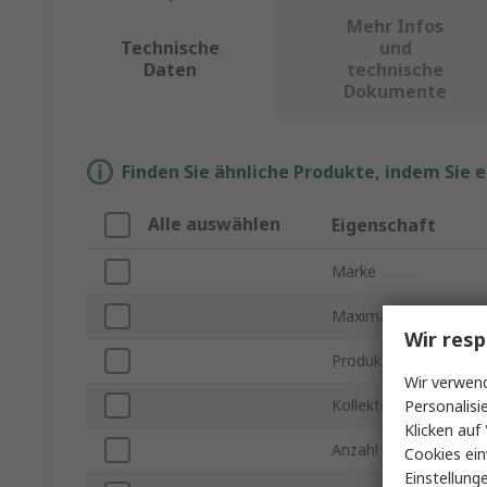
Mehr Infos
Technische
und
Daten
technische
Dokumente
Finden Sie ähnliche Produkte, indem Sie 
Alle auswählen
Eigenschaft
Marke
Maximaler kontinuierl
Wir resp
Produkt Typ
Wir verwend
Kollektor-Emitter Sp
Personalisi
Klicken auf 
Anzahl an Transistore
Cookies ein
Einstellung