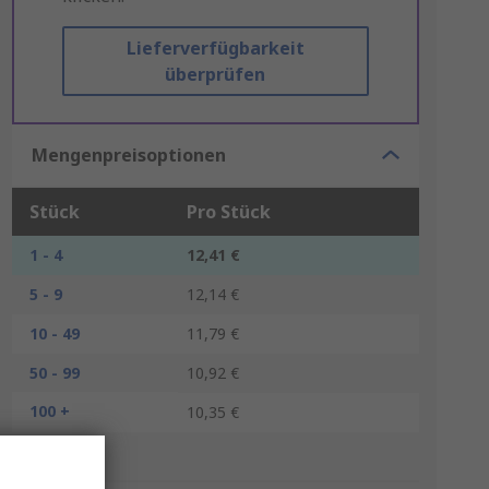
Lieferverfügbarkeit
überprüfen
Mengenpreisoptionen
Stück
Pro Stück
1 - 4
12,41 €
5 - 9
12,14 €
10 - 49
11,79 €
50 - 99
10,92 €
100 +
10,35 €
*Richtpreis