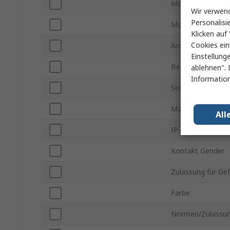
Montageart
Wir verwend
Personalisi
Montageausricht
Klicken auf 
Cookies ein
Anschlusstyp
Einstellung
Betriebstemperat
ablehnen". 
Information
Serie
Maximale Betrie
All
IP-Schutzart
Kontakt Gender
Zulassung für Ge
Farbe
Normen/Zulassu