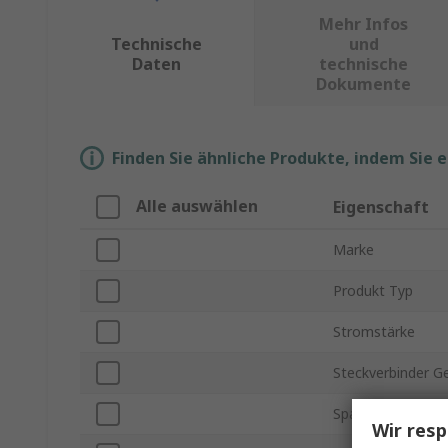
Mehr Infos
Technische
und
Daten
technische
Dokumente
Finden Sie ähnliche Produkte, indem Sie 
Alle auswählen
Eigenschaft
Marke
Produkt Typ
Stromstärke
Steckverbinder G
Spannung
Wir resp