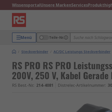
Wissensportal
Unsere Marken
Services
Produkthigh
Menü
Teile-Nr.
/
Steckverbinder
/
AC/DC Leistungs Steckverbinder
RS PRO RS PRO Leistungss
200V, 250 V, Kabel Gerade
RS Best.-Nr.
:
214-4081
Distrelec-Artikelnummer
:
30