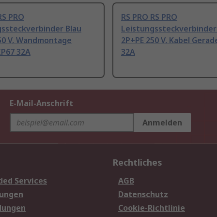
RS PRO
RS PRO RS PRO
gssteckverbinder Blau
Leistungssteckverbinder
50 V, Wandmontage
2P+PE 250 V, Kabel Gerad
IP67 32A
32A
E-Mail-Anschrift
Anmelden
Rechtliches
ded Services
AGB
sungen
Datenschutz
dungen
Cookie-Richtlinie