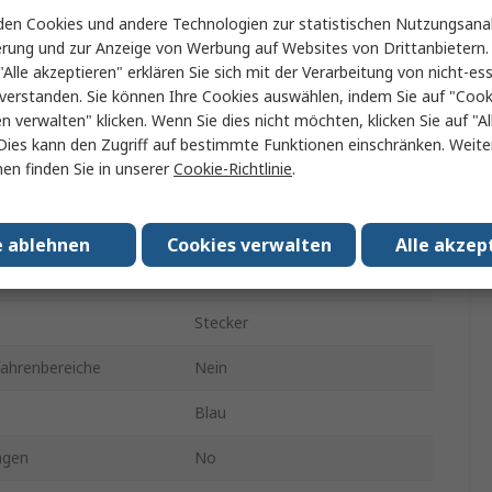
Kabel
en Cookies und andere Technologien zur statistischen Nutzungsanal
erung und zur Anzeige von Werbung auf Websites von Drittanbietern.
ung
Gerade
"Alle akzeptieren" erklären Sie sich mit der Verarbeitung von nicht-ess
verstanden. Sie können Ihre Cookies auswählen, indem Sie auf "Cook
Steckbar
en verwalten" klicken. Wenn Sie dies nicht möchten, klicken Sie auf "Al
ur min.
-25°C
Dies kann den Zugriff auf bestimmte Funktionen einschränken. Weite
en finden Sie in unserer
Cookie-Richtlinie
.
RS PRO
bstemperatur
40°C
e ablehnen
Cookies verwalten
Alle akzep
IP54
Stecker
fahrenbereiche
Nein
Blau
ngen
No