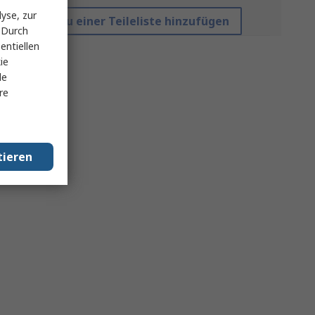
yse, zur
Zu einer Teileliste hinzufügen
 Durch
entiellen
ie
le
re
tieren