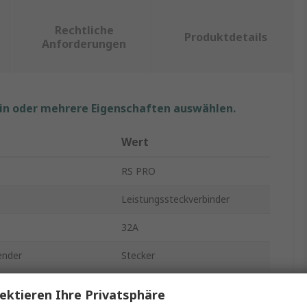
Rechtliche
Produktdetails
Anforderungen
ein oder mehrere Eigenschaften auswählen.
Wert
RS PRO
Leistungssteckverbinder
32A
ender
Stecker
200, 250V
ektieren Ihre Privatsphäre