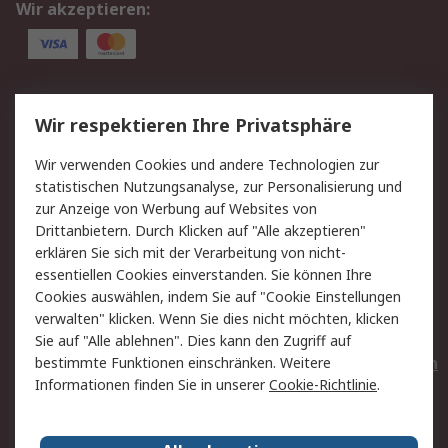
Wir akzeptieren:
Service
Wir respektieren Ihre Privatsphäre
Value Added Services
Lieferlösungen
Wir verwenden Cookies und andere Technologien zur
Rücksendungen
Kontakt
statistischen Nutzungsanalyse, zur Personalisierung und
Hilfe
Privatkunden
zur Anzeige von Werbung auf Websites von
Drittanbietern. Durch Klicken auf "Alle akzeptieren"
Rechtliches
erklären Sie sich mit der Verarbeitung von nicht-
essentiellen Cookies einverstanden. Sie können Ihre
AGB
Datenschutz
Cookies auswählen, indem Sie auf "Cookie Einstellungen
Cookie-Richtlinie
Zahlungsbedingungen
verwalten" klicken. Wenn Sie dies nicht möchten, klicken
Copyright/Impressum
Entsorgung
Sie auf "Alle ablehnen". Dies kann den Zugriff auf
Elektrogeräte/Batterien
bestimmte Funktionen einschränken. Weitere
Informationen finden Sie in unserer
Cookie-Richtlinie
.
Über RS