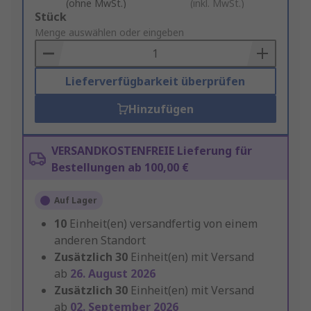
(ohne MwSt.)
(inkl. MwSt.)
Add
Stück
to
Menge auswählen oder eingeben
Basket
Lieferverfügbarkeit überprüfen
Hinzufügen
VERSANDKOSTENFREIE Lieferung für
Bestellungen ab 100,00 €
Auf Lager
10
Einheit(en) versandfertig von einem
anderen Standort
Zusätzlich
30
Einheit(en) mit Versand
ab
26. August 2026
Zusätzlich
30
Einheit(en) mit Versand
ab
02. September 2026