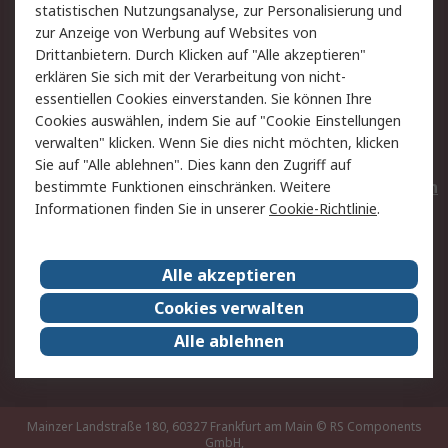
statistischen Nutzungsanalyse, zur Personalisierung und
Hilfe
Privatkunden
zur Anzeige von Werbung auf Websites von
Drittanbietern. Durch Klicken auf "Alle akzeptieren"
Rechtliches
erklären Sie sich mit der Verarbeitung von nicht-
essentiellen Cookies einverstanden. Sie können Ihre
AGB
Datenschutz
Cookies auswählen, indem Sie auf "Cookie Einstellungen
Cookie-Richtlinie
Zahlungsbedingungen
verwalten" klicken. Wenn Sie dies nicht möchten, klicken
Copyright/Impressum
Entsorgung
Sie auf "Alle ablehnen". Dies kann den Zugriff auf
Elektrogeräte/Batterien
bestimmte Funktionen einschränken. Weitere
Informationen finden Sie in unserer
Cookie-Richtlinie
.
Über RS
Alle akzeptieren
Unternehmen
RS weltweit
Karriere bei RS
Nachhaltigkeit
Cookies verwalten
Qualität/Umwelt/Zertifikate
Presse-Center
Alle ablehnen
Event-Center
Mainzer Landstraße 180, 60327 Frankfurt am Main
© RS Components
GmbH,