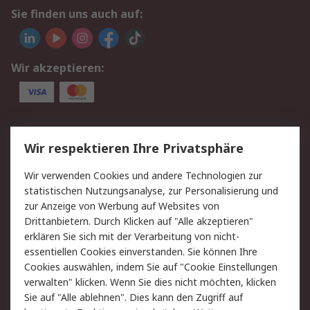
Sie finden uns auch auf:
Wir akzeptieren:
Service
Wir respektieren Ihre Privatsphäre
Value Added Services
Lieferlösungen
Wir verwenden Cookies und andere Technologien zur
Rücksendungen
Kontakt
statistischen Nutzungsanalyse, zur Personalisierung und
Hilfe
Privatkunden
zur Anzeige von Werbung auf Websites von
Drittanbietern. Durch Klicken auf "Alle akzeptieren"
Rechtliches
erklären Sie sich mit der Verarbeitung von nicht-
essentiellen Cookies einverstanden. Sie können Ihre
AGB
Datenschutz
Cookies auswählen, indem Sie auf "Cookie Einstellungen
Cookie-Richtlinie
Zahlungsbedingungen
verwalten" klicken. Wenn Sie dies nicht möchten, klicken
Copyright/Impressum
Entsorgung
Sie auf "Alle ablehnen". Dies kann den Zugriff auf