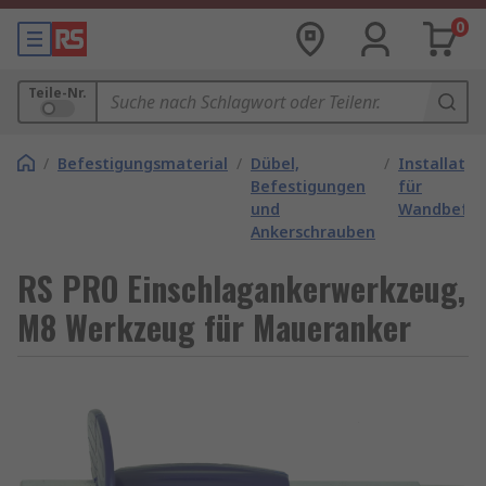
0
Teile-Nr.
/
Befestigungsmaterial
/
Dübel,
/
Installati
Befestigungen
für
und
Wandbefes
Ankerschrauben
RS PRO Einschlagankerwerkzeug,
M8 Werkzeug für Maueranker