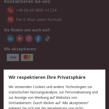
Kontaktieren Sie uns:
+49 (0) 69 5800 14 234
Per E-Mail unter Kontakt
Sie finden uns auch auf:
Wir akzeptieren:
Service
Wir respektieren Ihre Privatsphäre
Value Added Services
Lieferlösungen
Wir verwenden Cookies und andere Technologien zur
Rücksendungen
Kontakt
statistischen Nutzungsanalyse, zur Personalisierung und
Hilfe
Privatkunden
zur Anzeige von Werbung auf Websites von
Drittanbietern. Durch Klicken auf "Alle akzeptieren"
Rechtliches
erklären Sie sich mit der Verarbeitung von nicht-