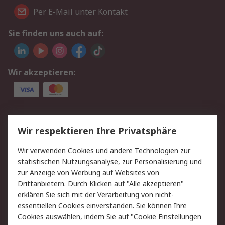
Per E-Mail unter Kontakt
Sie finden uns auch auf:
Wir akzeptieren:
Service
Wir respektieren Ihre Privatsphäre
Value Added Services
Lieferlösungen
Wir verwenden Cookies und andere Technologien zur
Rücksendungen
Kontakt
statistischen Nutzungsanalyse, zur Personalisierung und
Hilfe
Privatkunden
zur Anzeige von Werbung auf Websites von
Drittanbietern. Durch Klicken auf "Alle akzeptieren"
Rechtliches
erklären Sie sich mit der Verarbeitung von nicht-
essentiellen Cookies einverstanden. Sie können Ihre
AGB
Datenschutz
Cookies auswählen, indem Sie auf "Cookie Einstellungen
Cookie-Richtlinie
Zahlungsbedingungen