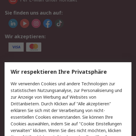
Sie finden uns auch auf:
Wir akzeptieren:
Service
Wir respektieren Ihre Privatsphäre
Value Added Services
Lieferlösungen
Wir verwenden Cookies und andere Technologien zur
Rücksendungen
Kontakt
statistischen Nutzungsanalyse, zur Personalisierung und
Hilfe
Privatkunden
zur Anzeige von Werbung auf Websites von
Drittanbietern. Durch Klicken auf "Alle akzeptieren"
Rechtliches
erklären Sie sich mit der Verarbeitung von nicht-
essentiellen Cookies einverstanden. Sie können Ihre
AGB
Datenschutz
Cookies auswählen, indem Sie auf "Cookie Einstellungen
Cookie-Richtlinie
Zahlungsbedingungen
verwalten" klicken. Wenn Sie dies nicht möchten, klicken