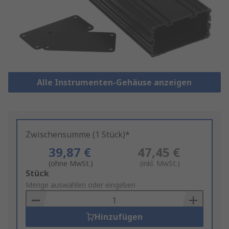
Alle Instrumenten-Gehäuse anzeigen
Zwischensumme (1 Stück)*
39,87 €
47,45 €
(ohne MwSt.)
(inkl. MwSt.)
Add
Stück
to
Menge auswählen oder eingeben
Basket
Hinzufügen