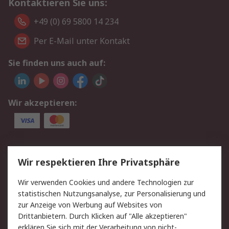
Kontaktieren Sie uns:
+49 (0) 69 5800 14 234
Per E-Mail unter Kontakt
Sie finden uns auch auf:
Wir akzeptieren:
Service
Wir respektieren Ihre Privatsphäre
Value Added Services
Lieferlösungen
Wir verwenden Cookies und andere Technologien zur
Rücksendungen
Kontakt
statistischen Nutzungsanalyse, zur Personalisierung und
Hilfe
Privatkunden
zur Anzeige von Werbung auf Websites von
Drittanbietern. Durch Klicken auf "Alle akzeptieren"
Rechtliches
erklären Sie sich mit der Verarbeitung von nicht-