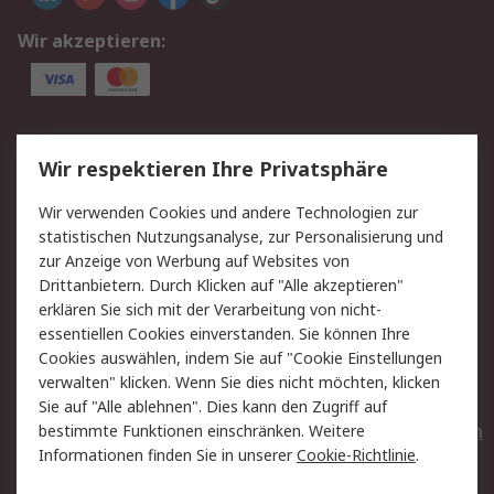
Wir akzeptieren:
Service
Wir respektieren Ihre Privatsphäre
Value Added Services
Lieferlösungen
Wir verwenden Cookies und andere Technologien zur
Rücksendungen
Kontakt
statistischen Nutzungsanalyse, zur Personalisierung und
Hilfe
Privatkunden
zur Anzeige von Werbung auf Websites von
Drittanbietern. Durch Klicken auf "Alle akzeptieren"
Rechtliches
erklären Sie sich mit der Verarbeitung von nicht-
essentiellen Cookies einverstanden. Sie können Ihre
AGB
Datenschutz
Cookies auswählen, indem Sie auf "Cookie Einstellungen
Cookie-Richtlinie
Zahlungsbedingungen
verwalten" klicken. Wenn Sie dies nicht möchten, klicken
Copyright/Impressum
Entsorgung
Sie auf "Alle ablehnen". Dies kann den Zugriff auf
Elektrogeräte/Batterien
bestimmte Funktionen einschränken. Weitere
Informationen finden Sie in unserer
Cookie-Richtlinie
.
Über RS