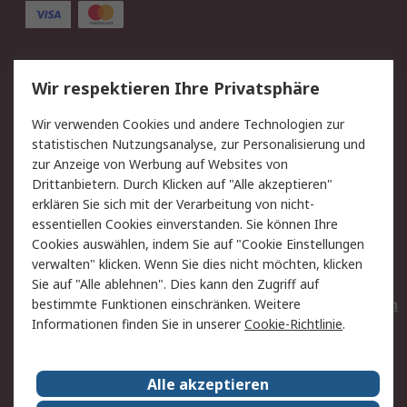
Service
Wir respektieren Ihre Privatsphäre
Value Added Services
Lieferlösungen
Wir verwenden Cookies und andere Technologien zur
Rücksendungen
Kontakt
statistischen Nutzungsanalyse, zur Personalisierung und
Hilfe
Privatkunden
zur Anzeige von Werbung auf Websites von
Drittanbietern. Durch Klicken auf "Alle akzeptieren"
Rechtliches
erklären Sie sich mit der Verarbeitung von nicht-
essentiellen Cookies einverstanden. Sie können Ihre
AGB
Datenschutz
Cookies auswählen, indem Sie auf "Cookie Einstellungen
Cookie-Richtlinie
Zahlungsbedingungen
verwalten" klicken. Wenn Sie dies nicht möchten, klicken
Copyright/Impressum
Entsorgung
Sie auf "Alle ablehnen". Dies kann den Zugriff auf
Elektrogeräte/Batterien
bestimmte Funktionen einschränken. Weitere
Informationen finden Sie in unserer
Cookie-Richtlinie
.
Über RS
Alle akzeptieren
Unternehmen
RS weltweit