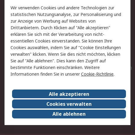
Value Added Services
Lieferlösungen
Wir verwenden Cookies und andere Technologien zur
Rücksendungen
Kontakt
statistischen Nutzungsanalyse, zur Personalisierung und
Hilfe
Privatkunden
zur Anzeige von Werbung auf Websites von
Drittanbietern. Durch Klicken auf "Alle akzeptieren"
Rechtliches
erklären Sie sich mit der Verarbeitung von nicht-
essentiellen Cookies einverstanden. Sie können Ihre
AGB
Datenschutz
Cookies auswählen, indem Sie auf "Cookie Einstellungen
Cookie-Richtlinie
Zahlungsbedingungen
verwalten" klicken. Wenn Sie dies nicht möchten, klicken
Copyright/Impressum
Entsorgung
Sie auf "Alle ablehnen". Dies kann den Zugriff auf
Elektrogeräte/Batterien
bestimmte Funktionen einschränken. Weitere
Informationen finden Sie in unserer
Cookie-Richtlinie
.
Über RS
Alle akzeptieren
Unternehmen
RS weltweit
Karriere bei RS
Nachhaltigkeit
Cookies verwalten
Qualität/Umwelt/Zertifikate
Presse-Center
Alle ablehnen
Event-Center