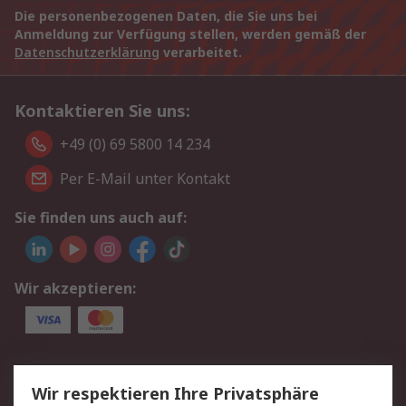
Die personenbezogenen Daten, die Sie uns bei
Anmeldung zur Verfügung stellen, werden gemäß der
Datenschutzerklärung
verarbeitet.
Kontaktieren Sie uns:
+49 (0) 69 5800 14 234
Per E-Mail unter Kontakt
Sie finden uns auch auf:
Wir akzeptieren:
Service
Wir respektieren Ihre Privatsphäre