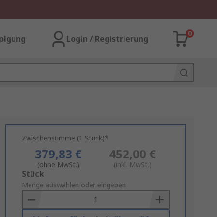
0
olgung
Login / Registrierung
Zwischensumme (1 Stück)*
379,83 €
452,00 €
(ohne MwSt.)
(inkl. MwSt.)
Add
Stück
to
Menge auswählen oder eingeben
Basket