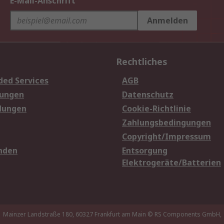
E-Mail-Anschrift
Anmelden
Rechtliches
ded Services
AGB
sungen
Datenschutz
dungen
Cookie-Richtlinie
Zahlungsbedingungen
Copyright/Impressum
nden
Entsorgung
Elektrogeräte/Batterien
Mainzer Landstraße 180, 60327 Frankfurt am Main
© RS Components GmbH,