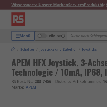
Wissensportal
Unsere Marken
Services
Produkthigh
Menü
Teile-Nr.
/
Schalter
/
Joysticks und Zubehör
/
Joysticks
APEM HFX Joystick, 3-Achse
Technologie / 10mA, IP68, 
RS Best.-Nr.
:
283-7456
Distrelec-Artikelnummer
:
16
Marke
:
APEM