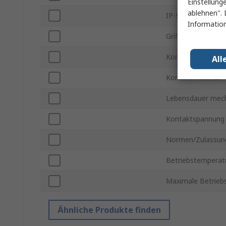
Einstellung
ablehnen". 
IP-Schutzart
Information
Grifftype
Kontakt Nennstr
All
Kontaktmaterial
Lebensdauer mec
Kontaktspannung
Normen/Zulassun
Betriebstemperatu
Maximale Betrieb
Ähnliche Produkte finden