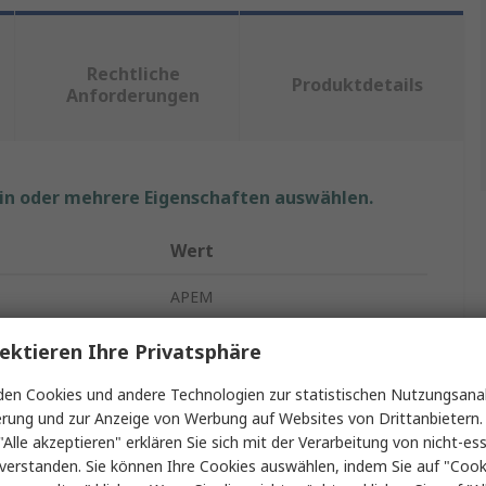
Rechtliche
Produktdetails
Anforderungen
ein oder mehrere Eigenschaften auswählen.
Wert
APEM
HFX
ektieren Ihre Privatsphäre
3
en Cookies und andere Technologien zur statistischen Nutzungsanal
erung und zur Anzeige von Werbung auf Websites von Drittanbietern.
Joystick
"Alle akzeptieren" erklären Sie sich mit der Verarbeitung von nicht-ess
verstanden. Sie können Ihre Cookies auswählen, indem Sie auf "Cook
Hall-Effekt-Technologie