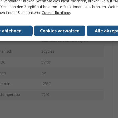
en verwalten" klicken. Wenn Sie dies nicht möchten, klicken Sie auf "Al
Dies kann den Zugriff auf bestimmte Funktionen einschränken. Weite
IP68, IP65
en finden Sie in unserer
Cookie-Richtlinie
.
Standard
om
10mA
e ablehnen
Cookies verwalten
Alle akzep
Glasfaserverstärktes Nylon
hanisch
3Cycles
 DC
5V dc
gen
No
r min.
-25°C
stemperatur
70°C