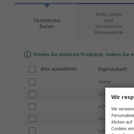
Mehr Infos
Technische
und
Daten
technische
Dokumente
Finden Sie ähnliche Produkte, indem Sie 
Alle auswählen
Eigenschaft
Marke
Serie
Wir resp
Achsenanzahl
Wir verwend
Personalisi
Produkt Typ
Klicken auf 
Cookies ein
Schalttechnologie