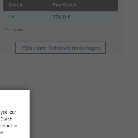
Stück
Pro Stück
1 +
379,83 €
*Richtpreis
Zu einer Teileliste hinzufügen
yse, zur
 Durch
entiellen
ie