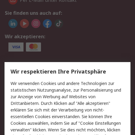
Per E-Mail unter Kontakt
Sie finden uns auch auf:
Wir akzeptieren:
Service
Wir respektieren Ihre Privatsphäre
Value Added Services
Lieferlösungen
Wir verwenden Cookies und andere Technologien zur
Rücksendungen
Kontakt
statistischen Nutzungsanalyse, zur Personalisierung und
Hilfe
Privatkunden
zur Anzeige von Werbung auf Websites von
Drittanbietern. Durch Klicken auf "Alle akzeptieren"
Rechtliches
erklären Sie sich mit der Verarbeitung von nicht-
essentiellen Cookies einverstanden. Sie können Ihre
AGB
Datenschutz
Cookies auswählen, indem Sie auf "Cookie Einstellungen
Cookie-Richtlinie
Zahlungsbedingungen
verwalten" klicken. Wenn Sie dies nicht möchten, klicken