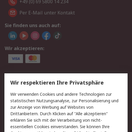
+49 (0) 69 5800 14 234
Per E-Mail unter Kontakt
Sie finden uns auch auf:
Wir akzeptieren:
Service
Wir respektieren Ihre Privatsphäre
Value Added Services
Lieferlösungen
Wir verwenden Cookies und andere Technologien zur
Rücksendungen
Kontakt
statistischen Nutzungsanalyse, zur Personalisierung und
Hilfe
Privatkunden
zur Anzeige von Werbung auf Websites von
Drittanbietern. Durch Klicken auf "Alle akzeptieren"
Rechtliches
erklären Sie sich mit der Verarbeitung von nicht-
essentiellen Cookies einverstanden. Sie können Ihre
AGB
Datenschutz