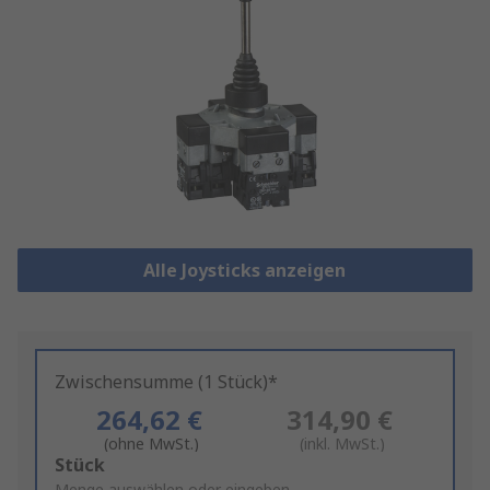
Alle Joysticks anzeigen
Zwischensumme (1 Stück)*
264,62 €
314,90 €
(ohne MwSt.)
(inkl. MwSt.)
Add
Stück
Menge auswählen oder eingeben