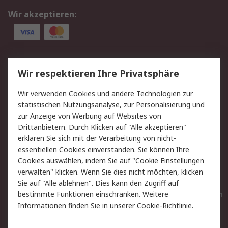
Wir akzeptieren:
Service
Wir respektieren Ihre Privatsphäre
Value Added Services
Lieferlösungen
Wir verwenden Cookies und andere Technologien zur
Rücksendungen
Kontakt
statistischen Nutzungsanalyse, zur Personalisierung und
Hilfe
Privatkunden
zur Anzeige von Werbung auf Websites von
Drittanbietern. Durch Klicken auf "Alle akzeptieren"
Rechtliches
erklären Sie sich mit der Verarbeitung von nicht-
essentiellen Cookies einverstanden. Sie können Ihre
AGB
Datenschutz
Cookies auswählen, indem Sie auf "Cookie Einstellungen
Cookie-Richtlinie
Zahlungsbedingungen
verwalten" klicken. Wenn Sie dies nicht möchten, klicken
Copyright/Impressum
Entsorgung
Sie auf "Alle ablehnen". Dies kann den Zugriff auf
Elektrogeräte/Batterien
bestimmte Funktionen einschränken. Weitere
Informationen finden Sie in unserer
Cookie-Richtlinie
.
Über RS