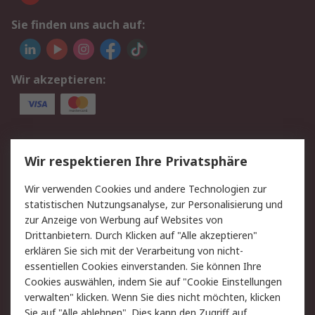
Sie finden uns auch auf:
Wir akzeptieren:
Service
Wir respektieren Ihre Privatsphäre
Value Added Services
Lieferlösungen
Wir verwenden Cookies und andere Technologien zur
Rücksendungen
Kontakt
statistischen Nutzungsanalyse, zur Personalisierung und
Hilfe
Privatkunden
zur Anzeige von Werbung auf Websites von
Drittanbietern. Durch Klicken auf "Alle akzeptieren"
Rechtliches
erklären Sie sich mit der Verarbeitung von nicht-
essentiellen Cookies einverstanden. Sie können Ihre
AGB
Datenschutz
Cookies auswählen, indem Sie auf "Cookie Einstellungen
Cookie-Richtlinie
Zahlungsbedingungen
verwalten" klicken. Wenn Sie dies nicht möchten, klicken
Copyright/Impressum
Entsorgung
Sie auf "Alle ablehnen". Dies kann den Zugriff auf