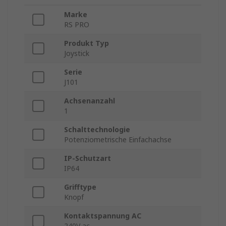
Marke
RS PRO
Produkt Typ
Joystick
Serie
J101
Achsenanzahl
1
Schalttechnologie
Potenziometrische Einfachachse
IP-Schutzart
IP64
Grifftype
Knopf
Kontaktspannung AC
240V ac