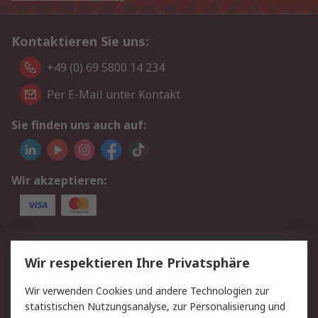
Kontaktieren Sie uns:
+49 (0) 69 5800 14 234
Per E-Mail unter Kontakt
Sie finden uns auch auf:
Wir akzeptieren:
Service
Wir respektieren Ihre Privatsphäre
Value Added Services
Lieferlösungen
Wir verwenden Cookies und andere Technologien zur
Rücksendungen
Kontakt
statistischen Nutzungsanalyse, zur Personalisierung und
Hilfe
Privatkunden