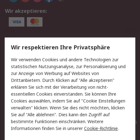
Wir akzeptieren:
Service
Wir respektieren Ihre Privatsphäre
Value Added Services
Lieferlösungen
Wir verwenden Cookies und andere Technologien zur
Rücksendungen
Kontakt
statistischen Nutzungsanalyse, zur Personalisierung und
Hilfe
Privatkunden
zur Anzeige von Werbung auf Websites von
Drittanbietern. Durch Klicken auf "Alle akzeptieren"
Rechtliches
erklären Sie sich mit der Verarbeitung von nicht-
essentiellen Cookies einverstanden. Sie können Ihre
AGB
Datenschutz
Cookies auswählen, indem Sie auf "Cookie Einstellungen
Cookie-Richtlinie
Zahlungsbedingungen
verwalten" klicken. Wenn Sie dies nicht möchten, klicken
Copyright/Impressum
Entsorgung
Sie auf "Alle ablehnen". Dies kann den Zugriff auf
Elektrogeräte/Batterien
bestimmte Funktionen einschränken. Weitere
Informationen finden Sie in unserer
Cookie-Richtlinie
.
Über RS