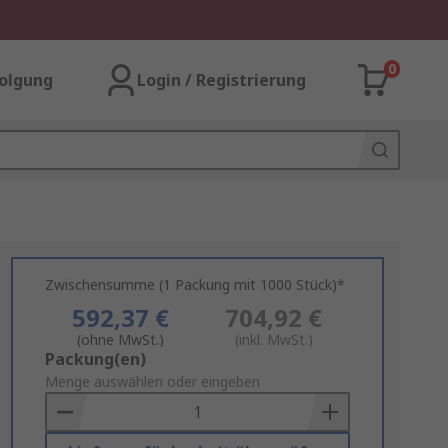
0
olgung
Login / Registrierung
Zwischensumme (1 Packung mit 1000 Stück)*
592,37 €
704,92 €
(ohne MwSt.)
(inkl. MwSt.)
Add
Packung(en)
to
Menge auswählen oder eingeben
Basket