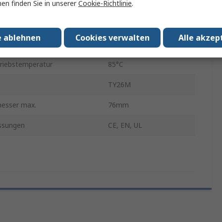
en finden Sie in unserer
Cookie-Richtlinie
.
Nylon 6.6
Kabelrinne
e ablehnen
Cookies verwalten
Alle akzep
134N
riebstemperatur
85°C
TY26M
esser max.
76mm
ssungen
CE, EN, UL