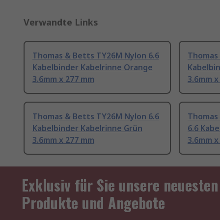
Verwandte Links
Thomas & Betts TY26M Nylon 6.6
Thomas 
Kabelbinder Kabelrinne Orange
Kabelbin
3.6mm x 277 mm
3.6mm x
Thomas & Betts TY26M Nylon 6.6
Thomas 
Kabelbinder Kabelrinne Grün
6.6 Kabe
3.6mm x 277 mm
3.6mm x
Exklusiv für Sie unsere neuesten
Produkte und Angebote