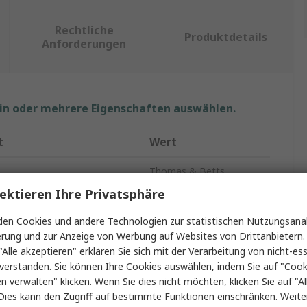
Rechtliche
Produktdetails
Anforderungen
ein oder mehrere Eigenschaften auswählen.
t
Wert
Thomas & Betts
ektieren Ihre Privatsphäre
Kabelbinder
en Cookies und andere Technologien zur statistischen Nutzungsanal
277mm
erung und zur Anzeige von Werbung auf Websites von Drittanbietern.
"Alle akzeptieren" erklären Sie sich mit der Verarbeitung von nicht-ess
3.6mm
verstanden. Sie können Ihre Cookies auswählen, indem Sie auf "Cook
en verwalten" klicken. Wenn Sie dies nicht möchten, klicken Sie auf "Al
Rot
Dies kann den Zugriff auf bestimmte Funktionen einschränken. Weite