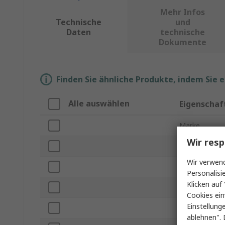
Mehr Infos
Technische
und
Daten
technische
Dokumente
Finden Sie ähnliche Produkte, indem Sie 
Alle auswählen
Eigenschaf
Marke
Wir resp
Produkt Typ
Wir verwend
Länge
Personalisi
Klicken auf 
Breite
Cookies ein
Einstellung
Farbe
ablehnen". 