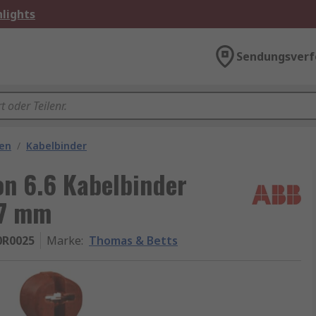
lights
Sendungsverf
gen
/
Kabelbinder
n 6.6 Kabelbinder
77 mm
0R0025
Marke
:
Thomas & Betts