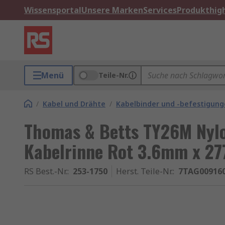
Wissensportal
Unsere Marken
Services
Produkthigh
Menü
Teile-Nr.
/
Kabel und Drähte
/
Kabelbinder und -befestigun
Thomas & Betts TY26M Nylo
Kabelrinne Rot 3.6mm x 2
RS Best.-Nr.
:
253-1750
Herst. Teile-Nr.
:
7TAG00916