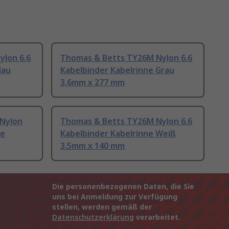
lon 6.6
Thomas & Betts TY26M Nylon 6.6
lau
Kabelbinder Kabelrinne Grau
3.6mm x 277 mm
Nylon
Thomas & Betts TY26M Nylon 6.6
ne
Kabelbinder Kabelrinne Weiß
3.5mm x 140 mm
Die personenbezogenen Daten, die Sie
uns bei Anmeldung zur Verfügung
stellen, werden gemäß der
Datenschutzerklärung
verarbeitet.