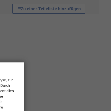
Zu einer Teileliste hinzufügen
yse, zur
 Durch
entiellen
ie
le
re