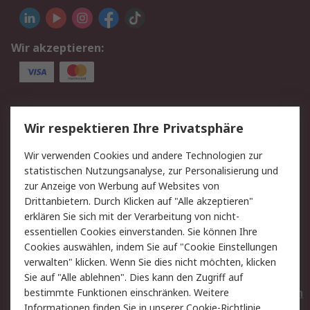
Wir akzeptieren:
Service
Wir respektieren Ihre Privatsphäre
Value Added Services
Lieferlösungen
Wir verwenden Cookies und andere Technologien zur
Rücksendungen
Kontakt
statistischen Nutzungsanalyse, zur Personalisierung und
Hilfe
Privatkunden
zur Anzeige von Werbung auf Websites von
Drittanbietern. Durch Klicken auf "Alle akzeptieren"
Rechtliches
erklären Sie sich mit der Verarbeitung von nicht-
essentiellen Cookies einverstanden. Sie können Ihre
AGB
Datenschutz
Cookies auswählen, indem Sie auf "Cookie Einstellungen
Cookie-Richtlinie
Zahlungsbedingungen
verwalten" klicken. Wenn Sie dies nicht möchten, klicken
Copyright/Impressum
Entsorgung
Sie auf "Alle ablehnen". Dies kann den Zugriff auf
Elektrogeräte/Batterien
bestimmte Funktionen einschränken. Weitere
Informationen finden Sie in unserer
Cookie-Richtlinie
.