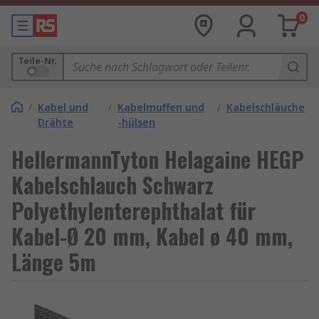
0
Teile-Nr.
/
Kabel und
/
Kabelmuffen und
/
Kabelschläuche
Drähte
-hülsen
HellermannTyton Helagaine HEGP
Kabelschlauch Schwarz
Polyethylenterephthalat für
Kabel-Ø 20 mm, Kabel ø 40 mm,
Länge 5m