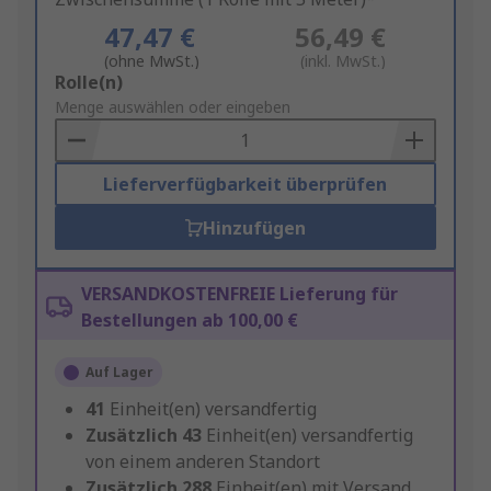
47,47 €
56,49 €
(ohne MwSt.)
(inkl. MwSt.)
Add
Rolle(n)
to
Menge auswählen oder eingeben
Basket
Lieferverfügbarkeit überprüfen
Hinzufügen
VERSANDKOSTENFREIE Lieferung für
Bestellungen ab 100,00 €
Auf Lager
41
Einheit(en) versandfertig
Zusätzlich
43
Einheit(en) versandfertig
von einem anderen Standort
Zusätzlich
288
Einheit(en) mit Versand