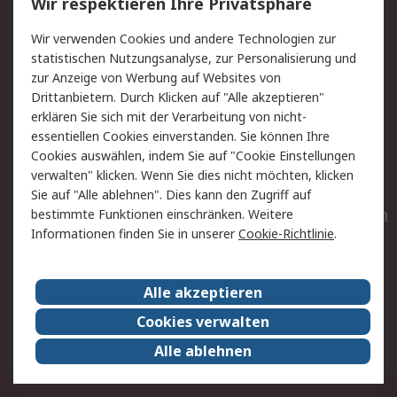
Wir respektieren Ihre Privatsphäre
Value Added Services
Lieferlösungen
Wir verwenden Cookies und andere Technologien zur
Rücksendungen
Kontakt
statistischen Nutzungsanalyse, zur Personalisierung und
Hilfe
Privatkunden
zur Anzeige von Werbung auf Websites von
Drittanbietern. Durch Klicken auf "Alle akzeptieren"
Rechtliches
erklären Sie sich mit der Verarbeitung von nicht-
essentiellen Cookies einverstanden. Sie können Ihre
AGB
Datenschutz
Cookies auswählen, indem Sie auf "Cookie Einstellungen
Cookie-Richtlinie
Zahlungsbedingungen
verwalten" klicken. Wenn Sie dies nicht möchten, klicken
Copyright/Impressum
Entsorgung
Sie auf "Alle ablehnen". Dies kann den Zugriff auf
Elektrogeräte/Batterien
bestimmte Funktionen einschränken. Weitere
Informationen finden Sie in unserer
Cookie-Richtlinie
.
Über RS
Alle akzeptieren
Unternehmen
RS weltweit
Karriere bei RS
Nachhaltigkeit
Cookies verwalten
Qualität/Umwelt/Zertifikate
Presse-Center
Alle ablehnen
Event-Center