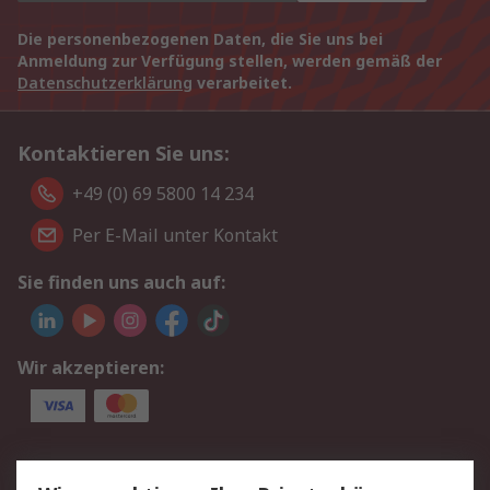
Die personenbezogenen Daten, die Sie uns bei
Anmeldung zur Verfügung stellen, werden gemäß der
Datenschutzerklärung
verarbeitet.
Kontaktieren Sie uns:
+49 (0) 69 5800 14 234
Per E-Mail unter Kontakt
Sie finden uns auch auf:
Wir akzeptieren:
Service