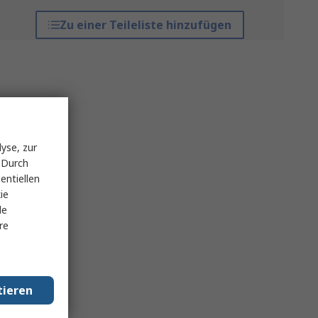
Zu einer Teileliste hinzufügen
yse, zur
 Durch
entiellen
ie
le
re
tieren