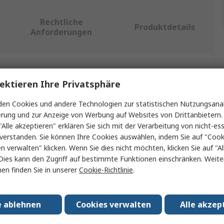
Rechtliche
Produktdetails
Anforderungen
ein oder mehrere Eigenschaften auswählen.
ektieren Ihre Privatsphäre
t
Wert
en Cookies und andere Technologien zur statistischen Nutzungsanal
erung und zur Anzeige von Werbung auf Websites von Drittanbietern.
Proteus Equipment
"Alle akzeptieren" erklären Sie sich mit der Verarbeitung von nicht-ess
verstanden. Sie können Ihre Cookies auswählen, indem Sie auf "Cook
Griff
en verwalten" klicken. Wenn Sie dies nicht möchten, klicken Sie auf "Al
Dies kann den Zugriff auf bestimmte Funktionen einschränken. Weite
SoftGrip
en finden Sie in unserer
Cookie-Richtlinie
.
Handwerkzeug
e ablehnen
Cookies verwalten
Alle akzep
9Zoll