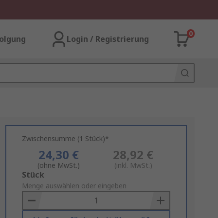
0
olgung
Login / Registrierung
Zwischensumme (1 Stück)*
24,30 €
28,92 €
(ohne MwSt.)
(inkl. MwSt.)
Add
Stück
to
Menge auswählen oder eingeben
Basket