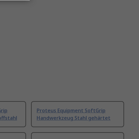
rip
Proteus Equipment SoftGrip
ffstahl
Handwerkzeug Stahl gehärtet