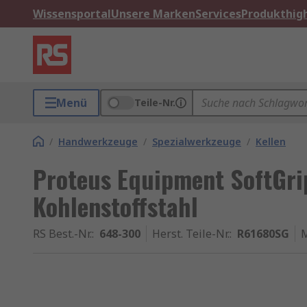
Wissensportal
Unsere Marken
Services
Produkthigh
Menü
Teile-Nr.
/
Handwerkzeuge
/
Spezialwerkzeuge
/
Kellen
Proteus Equipment SoftGri
Kohlenstoffstahl
RS Best.-Nr.
:
648-300
Herst. Teile-Nr.
:
R61680SG