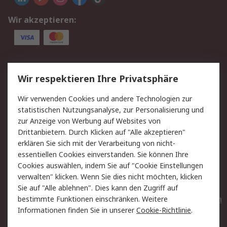
Wir akzeptieren:
Service
Wir respektieren Ihre Privatsphäre
Value Added Services
Lieferlösungen
Wir verwenden Cookies und andere Technologien zur
Rücksendungen
Kontakt
statistischen Nutzungsanalyse, zur Personalisierung und
Hilfe
Privatkunden
zur Anzeige von Werbung auf Websites von
Drittanbietern. Durch Klicken auf "Alle akzeptieren"
Rechtliches
erklären Sie sich mit der Verarbeitung von nicht-
essentiellen Cookies einverstanden. Sie können Ihre
AGB
Datenschutz
Cookies auswählen, indem Sie auf "Cookie Einstellungen
Cookie-Richtlinie
Zahlungsbedingungen
verwalten" klicken. Wenn Sie dies nicht möchten, klicken
Copyright/Impressum
Entsorgung
Sie auf "Alle ablehnen". Dies kann den Zugriff auf
Elektrogeräte/Batterien
bestimmte Funktionen einschränken. Weitere
Informationen finden Sie in unserer
Cookie-Richtlinie
.
Über RS