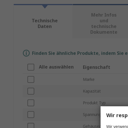
Mehr Infos
Technische
und
Daten
technische
Dokumente
Finden Sie ähnliche Produkte, indem Sie 
Alle auswählen
Eigenschaft
Marke
Kapazität
Produkt Typ
Wir resp
Spannung
Gehäusegröße
Wir verwend