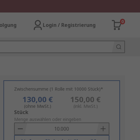
0
olgung
Login / Registrierung
Zwischensumme (1 Rolle mit 10000 Stück)*
130,00 €
150,00 €
(ohne MwSt.)
(inkl. MwSt.)
Add
Stück
to
Menge auswählen oder eingeben
Basket