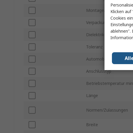
Personalisi
Montageart
Klicken auf 
Cookies ein
Verpackungsart
Einstellung
ablehnen". 
Dielektrikum
Information
Toleranz
All
Automobilstandard
Anschlusstyp
Betriebstemperatur min
Länge
Normen/Zulassungen
Breite