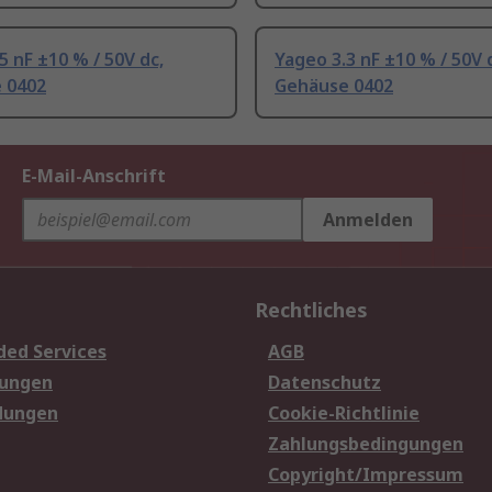
5 nF ±10 % / 50V dc,
Yageo 3.3 nF ±10 % / 50V 
 0402
Gehäuse 0402
E-Mail-Anschrift
Anmelden
Rechtliches
ded Services
AGB
sungen
Datenschutz
dungen
Cookie-Richtlinie
Zahlungsbedingungen
Copyright/Impressum