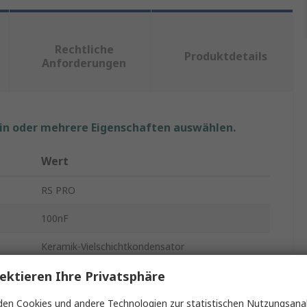
Rechtliche
Produktdetails
Anforderungen
ein oder mehrere Eigenschaften auswählen.
Wert
RS PRO
100nF
Keramik-Vielschichtkondensator
ektieren Ihre Privatsphäre
50V dc
0402
en Cookies und andere Technologien zur statistischen Nutzungsanal