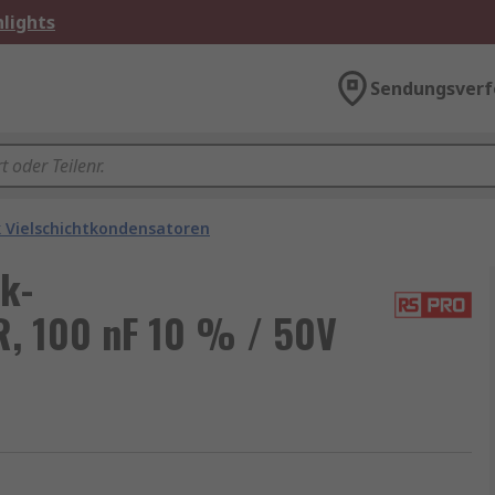
lights
Sendungsverf
 Vielschichtkondensatoren
k-
R, 100 nF 10 % / 50V