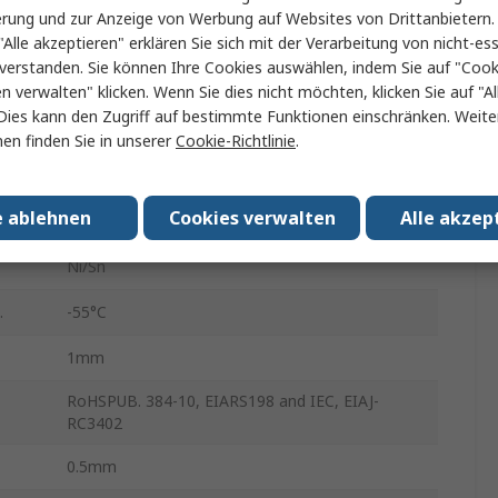
erung und zur Anzeige von Werbung auf Websites von Drittanbietern.
Oberfläche
"Alle akzeptieren" erklären Sie sich mit der Verarbeitung von nicht-ess
verstanden. Sie können Ihre Cookies auswählen, indem Sie auf "Cook
Klebeband
en verwalten" klicken. Wenn Sie dies nicht möchten, klicken Sie auf "Al
Dies kann den Zugriff auf bestimmte Funktionen einschränken. Weite
X7R
en finden Sie in unserer
Cookie-Richtlinie
.
10 %
e ablehnen
Cookies verwalten
Alle akzep
Nein
Ni/Sn
.
-55°C
1mm
RoHSPUB. 384-10, EIARS198 and IEC, EIAJ-
RC3402
0.5mm