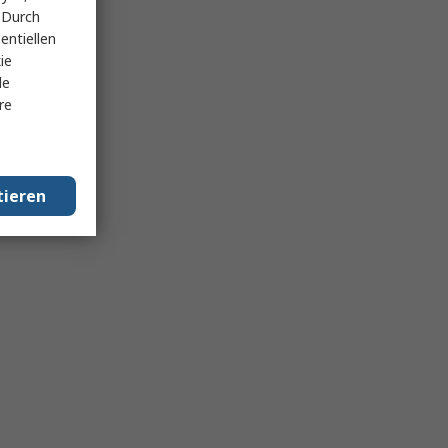
 Durch
entiellen
ie
le
re
tieren