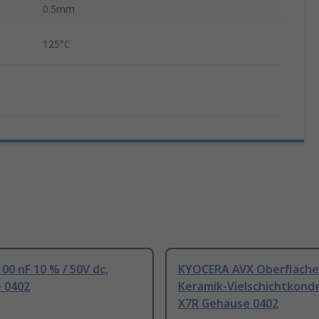
0.5mm
125°C
00 nF 10 % / 50V dc,
KYOCERA AVX Oberfläche
 0402
Keramik-Vielschichtkond
X7R Gehäuse 0402