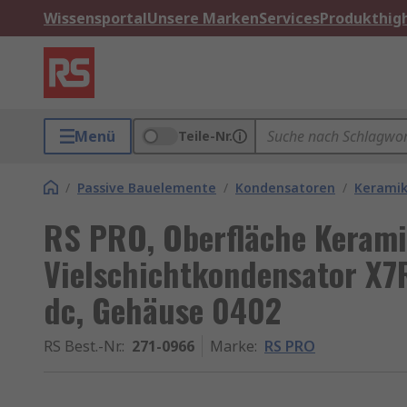
Wissensportal
Unsere Marken
Services
Produkthigh
Menü
Teile-Nr.
/
Passive Bauelemente
/
Kondensatoren
/
Keramik
RS PRO, Oberfläche Kerami
Vielschichtkondensator X7
dc, Gehäuse 0402
RS Best.-Nr.
:
271-0966
Marke
:
RS PRO