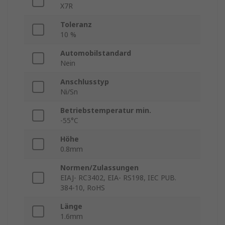
X7R
Toleranz
10 %
Automobilstandard
Nein
Anschlusstyp
Ni/Sn
Betriebstemperatur min.
-55°C
Höhe
0.8mm
Normen/Zulassungen
EIAJ- RC3402, EIA- RS198, IEC PUB.
384-10, RoHS
Länge
1.6mm