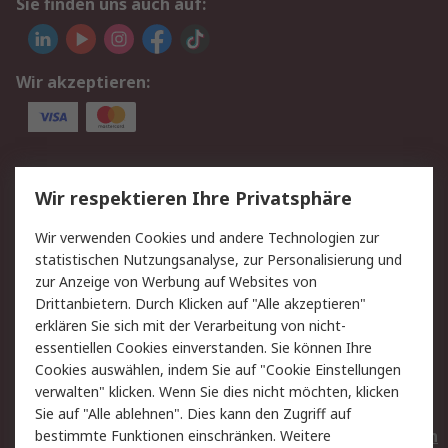
Sie finden uns auch auf:
Wir akzeptieren:
Service
Wir respektieren Ihre Privatsphäre
Value Added Services
Lieferlösungen
Wir verwenden Cookies und andere Technologien zur
Rücksendungen
Kontakt
statistischen Nutzungsanalyse, zur Personalisierung und
Hilfe
Privatkunden
zur Anzeige von Werbung auf Websites von
Drittanbietern. Durch Klicken auf "Alle akzeptieren"
Rechtliches
erklären Sie sich mit der Verarbeitung von nicht-
essentiellen Cookies einverstanden. Sie können Ihre
AGB
Datenschutz
Cookies auswählen, indem Sie auf "Cookie Einstellungen
Cookie-Richtlinie
Zahlungsbedingungen
verwalten" klicken. Wenn Sie dies nicht möchten, klicken
Copyright/Impressum
Entsorgung
Sie auf "Alle ablehnen". Dies kann den Zugriff auf
Elektrogeräte/Batterien
bestimmte Funktionen einschränken. Weitere