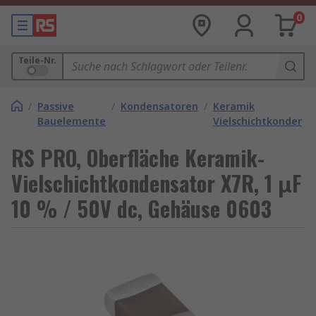
0
Teile-Nr.
/
Passive
/
Kondensatoren
/
Keramik
Bauelemente
Vielschichtkondens
RS PRO, Oberfläche Keramik-
Vielschichtkondensator X7R, 1 μF
10 % / 50V dc, Gehäuse 0603