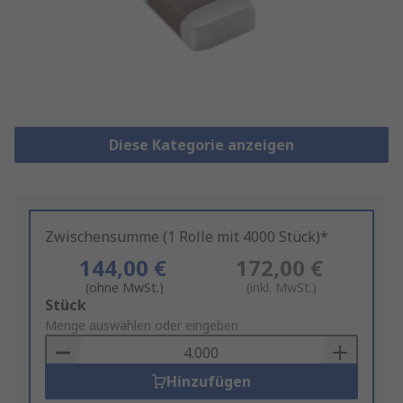
Diese Kategorie anzeigen
Zwischensumme (1 Rolle mit 4000 Stück)*
144,00 €
172,00 €
(ohne MwSt.)
(inkl. MwSt.)
Add
Stück
to
Menge auswählen oder eingeben
Basket
Hinzufügen