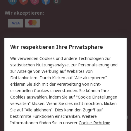
Wir akzeptieren:
Service
Wir respektieren Ihre Privatsphäre
Value Added Services
Lieferlösungen
Wir verwenden Cookies und andere Technologien zur
Rücksendungen
Kontakt
statistischen Nutzungsanalyse, zur Personalisierung und
Hilfe
Privatkunden
zur Anzeige von Werbung auf Websites von
Drittanbietern. Durch Klicken auf "Alle akzeptieren"
Rechtliches
erklären Sie sich mit der Verarbeitung von nicht-
essentiellen Cookies einverstanden. Sie können Ihre
AGB
Datenschutz
Cookies auswählen, indem Sie auf "Cookie Einstellungen
Cookie-Richtlinie
Zahlungsbedingungen
verwalten" klicken. Wenn Sie dies nicht möchten, klicken
Copyright/Impressum
Entsorgung
Sie auf "Alle ablehnen". Dies kann den Zugriff auf
Elektrogeräte/Batterien
bestimmte Funktionen einschränken. Weitere
Informationen finden Sie in unserer
Cookie-Richtlinie
.