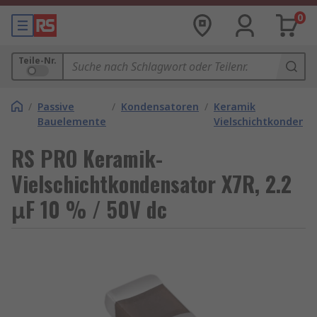
0
Teile-Nr.
/
Passive
/
Kondensatoren
/
Keramik
Bauelemente
Vielschichtkondens
RS PRO Keramik-
Vielschichtkondensator X7R, 2.2
μF 10 % / 50V dc