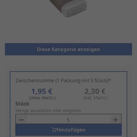
Diese Kategorie anzeigen
Zwischensumme (1 Packung mit 5 Stück)*
1,95 €
2,30 €
(ohne MwSt.)
(inkl. MwSt.)
Add
Stück
to
Menge auswählen oder eingeben
Basket
Hinzufügen