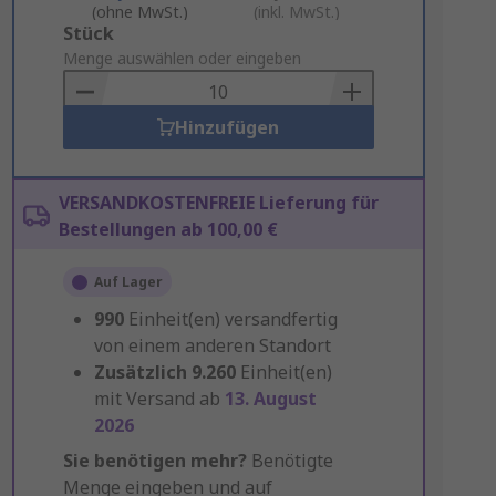
(ohne MwSt.)
(inkl. MwSt.)
Add
Stück
to
Menge auswählen oder eingeben
Basket
Hinzufügen
VERSANDKOSTENFREIE Lieferung für
Bestellungen ab 100,00 €
Auf Lager
990
Einheit(en) versandfertig
von einem anderen Standort
Zusätzlich
9.260
Einheit(en)
mit Versand ab
13. August
2026
Sie benötigen mehr?
Benötigte
Menge eingeben und auf