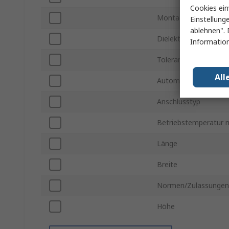
Cookies ein
Montageart
Einstellung
ablehnen". 
Dielektrikum
Information
Toleranz
All
Automobilstandard
Anschlusstyp
Betriebstemperatur m
Länge
Breite
Normen/Zulassungen
Höhe