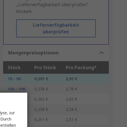
„Lieferverfügbarkeit überprüfen“
klicken.
Lieferverfügbarkeit
überprüfen
Mengenpreisoptionen
Stück
Pro Stück
Pro Packung*
10 - 90
0,291 €
2,91 €
100 - 190
0,278 €
2,78 €
200 - 490
0,265 €
2,65 €
500 - 990
0,258 €
2,58 €
yse, zur
 Durch
1000 +
0,251 €
2,51 €
entiellen