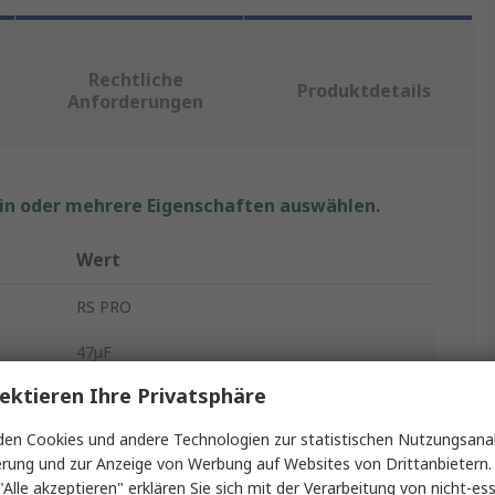
Rechtliche
Produktdetails
Anforderungen
ein oder mehrere Eigenschaften auswählen.
Wert
RS PRO
47μF
ektieren Ihre Privatsphäre
Keramik-Vielschichtkondensator
en Cookies und andere Technologien zur statistischen Nutzungsanal
10V dc
erung und zur Anzeige von Werbung auf Websites von Drittanbietern.
"Alle akzeptieren" erklären Sie sich mit der Verarbeitung von nicht-ess
0805