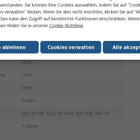
verstanden. Sie können Ihre Cookies auswählen, indem Sie auf "Cook
Oberfläche
en verwalten" klicken. Wenn Sie dies nicht möchten, klicken Sie auf "Al
Dies kann den Zugriff auf bestimmte Funktionen einschränken. Weite
X5R
en finden Sie in unserer
Cookie-Richtlinie
.
20 %
e ablehnen
Cookies verwalten
Alle akzep
Nein
Ni/Sn
in.
-55°C
2mm
0.5mm
EIA- RS198, EIAJ- RC3402, IEC PUB. 384-10
1.25mm