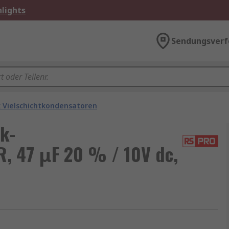
lights
Sendungsverf
 Vielschichtkondensatoren
k-
R, 47 μF 20 % / 10V dc,