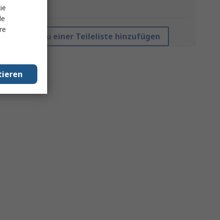
ie
*Richtpreis
le
re
Zu einer Teileliste hinzufügen
tieren