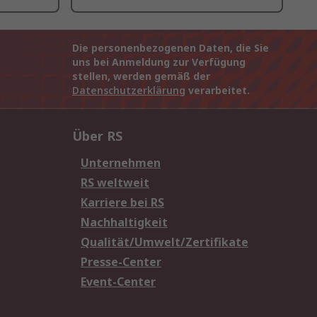
Die personenbezogenen Daten, die Sie
uns bei Anmeldung zur Verfügung
stellen, werden gemäß der
Datenschutzerklärung
verarbeitet.
Über RS
Unternehmen
RS weltweit
Karriere bei RS
Nachhaltigkeit
Qualität/Umwelt/Zertifikate
Presse-Center
Event-Center