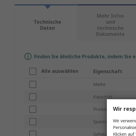
Mehr Infos
Technische
und
Daten
technische
Dokumente
Finden Sie ähnliche Produkte, indem Sie 
Alle auswählen
Eigenschaft
Marke
Kapazität
Wir resp
Produkt Typ
Wir verwend
Spannung
Personalisi
Klicken auf 
Gehäusegröße