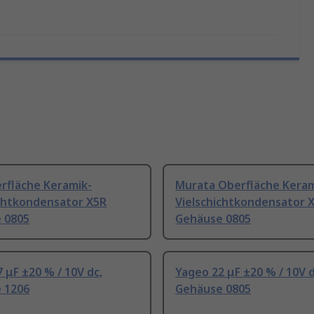
rfläche Keramik-
Murata Oberfläche Keram
ichtkondensator X5R
Vielschichtkondensator 
 0805
Gehäuse 0805
 μF ±20 % / 10V dc,
Yageo 22 μF ±20 % / 10V d
 1206
Gehäuse 0805