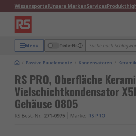
Wissensportal
Unsere Marken
Services
Produkthigh
Menü
Teile-Nr.
/
Passive Bauelemente
/
Kondensatoren
/
Keramik
RS PRO, Oberfläche Kerami
Vielschichtkondensator X5
Gehäuse 0805
RS Best.-Nr.
:
271-0975
Marke
:
RS PRO