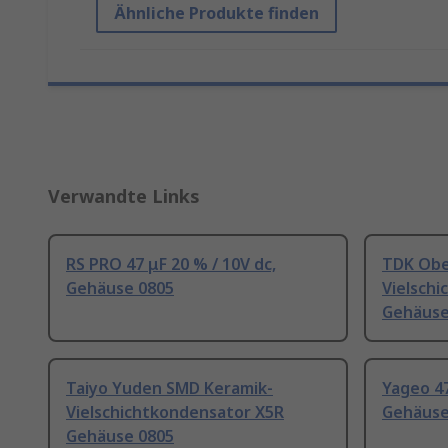
Ähnliche Produkte finden
Verwandte Links
RS PRO 47 μF 20 % / 10V dc,
TDK Obe
Gehäuse 0805
Vielsch
Gehäuse
Taiyo Yuden SMD Keramik-
Yageo 47
Vielschichtkondensator X5R
Gehäuse
Gehäuse 0805