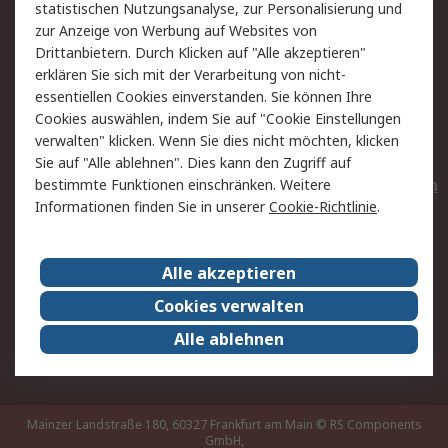
statistischen Nutzungsanalyse, zur Personalisierung und
Hilfe
Privatkunden
zur Anzeige von Werbung auf Websites von
Drittanbietern. Durch Klicken auf "Alle akzeptieren"
Rechtliches
erklären Sie sich mit der Verarbeitung von nicht-
essentiellen Cookies einverstanden. Sie können Ihre
AGB
Datenschutz
Cookies auswählen, indem Sie auf "Cookie Einstellungen
Cookie-Richtlinie
Zahlungsbedingungen
verwalten" klicken. Wenn Sie dies nicht möchten, klicken
Copyright/Impressum
Entsorgung
Sie auf "Alle ablehnen". Dies kann den Zugriff auf
Elektrogeräte/Batterien
bestimmte Funktionen einschränken. Weitere
Informationen finden Sie in unserer
Cookie-Richtlinie
.
Über RS
Alle akzeptieren
Unternehmen
RS weltweit
Karriere bei RS
Nachhaltigkeit
Cookies verwalten
Qualität/Umwelt/Zertifikate
Presse-Center
Alle ablehnen
Event-Center
Mainzer Landstraße 180, 60327 Frankfurt am Main
© RS Components
GmbH,