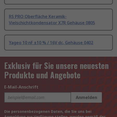
RS PRO Oberfläche Keramik-
Vielschichtkondensator X7R Gehäuse 0805
Yageo 10 nF ±10 % / 16V dc, Gehäuse 0402
Exklusiv für Sie unsere neuesten
Produkte und Angebote
E-Mail-Anschrift
Anmelden
Die personenbezogenen Daten, die Sie uns bei
Anmeldung zur Verfügung stellen, werden gemäß der