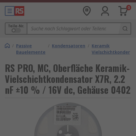
0
Teile-Nr.
/
Passive
/
Kondensatoren
/
Keramik
Bauelemente
Vielschichtkondens
RS PRO, MC, Oberfläche Keramik-
Vielschichtkondensator X7R, 2.2
nF ±10 % / 16V dc, Gehäuse 0402