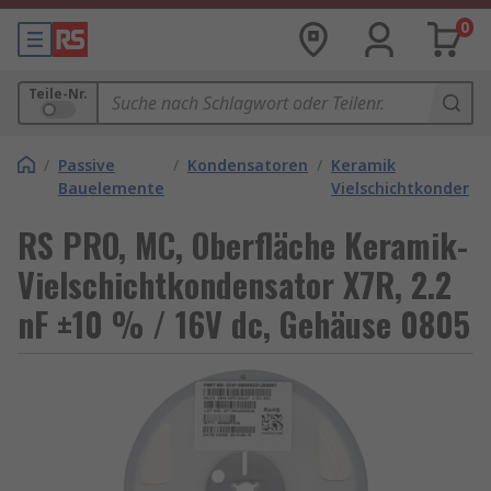
0
Teile-Nr.
/
Passive
/
Kondensatoren
/
Keramik
Bauelemente
Vielschichtkondens
RS PRO, MC, Oberfläche Keramik-
Vielschichtkondensator X7R, 2.2
nF ±10 % / 16V dc, Gehäuse 0805