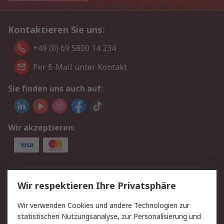
Kontaktieren Sie uns:
+49 (0) 69 5800 14 234
Per E-Mail unter Kontakt
Sie finden uns auch auf:
Wir akzeptieren:
Service
Wir respektieren Ihre Privatsphäre
Value Added Services
Lieferlösungen
Wir verwenden Cookies und andere Technologien zur
Rücksendungen
Kontakt
statistischen Nutzungsanalyse, zur Personalisierung und
Hilfe
Privatkunden