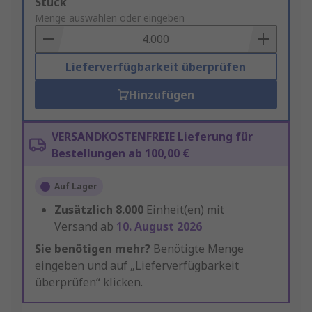
Add
Stück
to
Menge auswählen oder eingeben
Basket
Lieferverfügbarkeit überprüfen
Hinzufügen
VERSANDKOSTENFREIE Lieferung für
Bestellungen ab 100,00 €
Auf Lager
Zusätzlich
8.000
Einheit(en) mit
Versand ab
10. August 2026
Sie benötigen mehr?
Benötigte Menge
eingeben und auf „Lieferverfügbarkeit
überprüfen“ klicken.