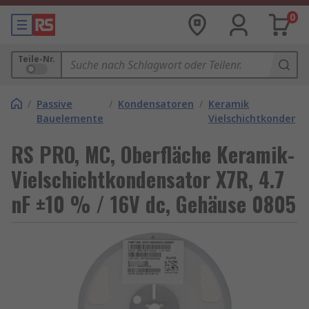
0
Teile-Nr.
/
Passive
/
Kondensatoren
/
Keramik
Bauelemente
Vielschichtkondens
RS PRO, MC, Oberfläche Keramik-
Vielschichtkondensator X7R, 4.7
nF ±10 % / 16V dc, Gehäuse 0805