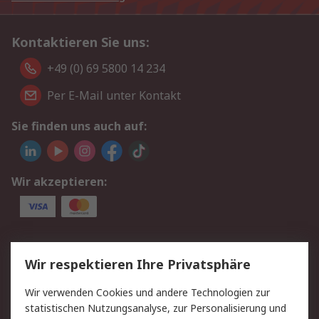
Kontaktieren Sie uns:
+49 (0) 69 5800 14 234
Per E-Mail unter Kontakt
Sie finden uns auch auf:
Wir akzeptieren:
Service
Wir respektieren Ihre Privatsphäre
Value Added Services
Lieferlösungen
Wir verwenden Cookies und andere Technologien zur
Rücksendungen
Kontakt
statistischen Nutzungsanalyse, zur Personalisierung und
Hilfe
Privatkunden