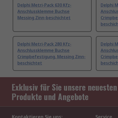
Delphi Metri-Pack 630 Kfz-
Delphi M
Anschlussklemme Buchse
Anschlu
Messing Zinn-beschichtet
Crimpbe
beschic
Delphi Metri-Pack 280 Kfz-
Delphi M
Anschlussklemme Buchse
Anschlu
Crimpbefestigung, Messing Zinn-
Crimpbe
beschichtet
beschic
Exklusiv für Sie unsere neuesten
Produkte und Angebote
Kontaktieren Sie uns:
Service