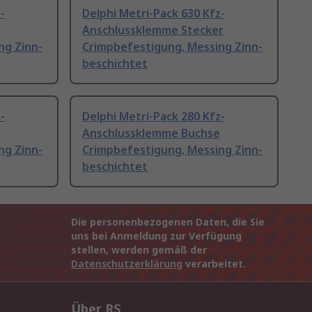
-
Delphi Metri-Pack 630 Kfz-
Anschlussklemme Stecker
ng Zinn-
Crimpbefestigung, Messing Zinn-
beschichtet
-
Delphi Metri-Pack 280 Kfz-
Anschlussklemme Buchse
ng Zinn-
Crimpbefestigung, Messing Zinn-
beschichtet
Die personenbezogenen Daten, die Sie
uns bei Anmeldung zur Verfügung
stellen, werden gemäß der
Datenschutzerklärung
verarbeitet.
Über RS