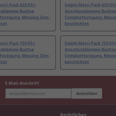
etri-Pack 630 Kfz-
Delphi Metri-Pack 630 Kfz
ssklemme Buchse
Anschlussklemme Buchse
festigung, Messing Zinn-
Crimpbefestigung, Messi
htet
beschichtet
etri-Pack 150 Kfz-
Delphi Metri-Pack 150 Kfz
ssklemme Buchse
Anschlussklemme Buchse
festigung, Messing Zinn-
Crimpbefestigung, Messi
htet
beschichtet
E-Mail-Anschrift
Anmelden
Rechtliches