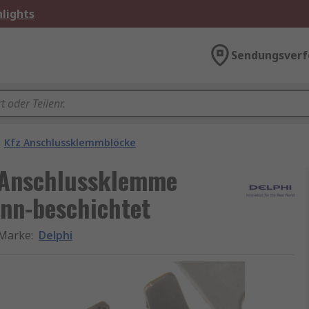
lights
Sendungsverf
Kfz Anschlussklemmblöcke
z-Anschlussklemme
inn-beschichtet
Marke
:
Delphi