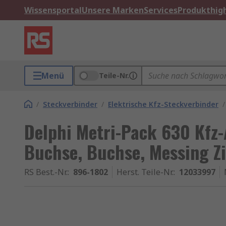
Wissensportal
Unsere Marken
Services
Produkthigh
Menü
Teile-Nr.
/
Steckverbinder
/
Elektrische Kfz-Steckverbinder
/
Delphi Metri-Pack 630 Kf
Buchse, Buchse, Messing Z
RS Best.-Nr.
:
896-1802
Herst. Teile-Nr.
:
12033997