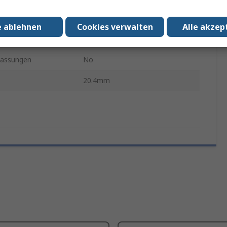
rial
Messing
e ablehnen
Cookies verwalten
Alle akzep
er
6.5mm
assungen
No
20.4mm