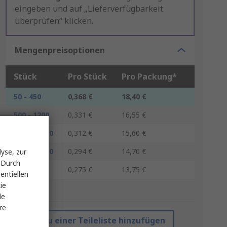
eingeben und auf „Lieferverfügbarkeit
überprüfen“ klicken.
Mengenpreisoptionen
Stück
Pro Stück
Pro Packung*
50 - 450
0,368 €
18,40 €
500 - 1200
0,331 €
16,55 €
1250 - 2450
0,312 €
15,60 €
2500 - 4950
0,294 €
14,70 €
yse, zur
 Durch
5000 +
0,275 €
13,75 €
entiellen
ie
*Richtpreis
le
re
Zu einer Teileliste hinzufügen