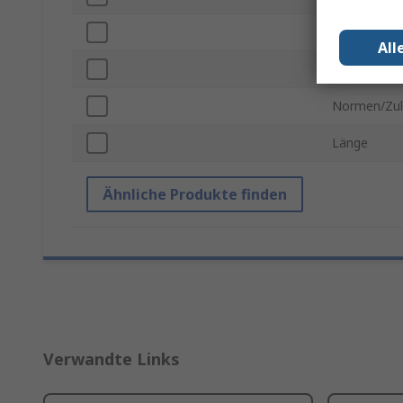
Kontaktmate
All
Durchmess
Normen/Zul
Länge
Ähnliche Produkte finden
Verwandte Links