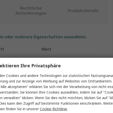
Rechtliche
Produktdetails
Anforderungen
ein oder mehrere Eigenschaften auswählen.
ft
Wert
Delphi
ektieren Ihre Privatsphäre
p
Kfz-Anschlussklemme
en Cookies und andere Technologien zur statistischen Nutzungsanal
Buchse
erung und zur Anzeige von Werbung auf Websites von Drittanbietern.
"Alle akzeptieren" erklären Sie sich mit der Verarbeitung von nicht-ess
Metri-Pack 630
verstanden. Sie können Ihre Cookies auswählen, indem Sie auf "Cook
en verwalten" klicken. Wenn Sie dies nicht möchten, klicken Sie auf "Al
Buchse
Dies kann den Zugriff auf bestimmte Funktionen einschränken. Weite
en finden Sie in unserer
Cookie-Richtlinie
.
chichtung
Zinn